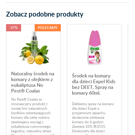
Zobacz podobne produkty
-37%
POLECAMY
Naturalny środek na
Środek na komary
komary z olejkiem z
dla dzieci Expel Kids
eukaliptusa No
bez DEET. Spray na
Pest® Coalas
komary 60ml.
No Pest® Coalas to
C
innowacyjny produkt z
Delikatny spray na komary
k
nowej linii naturalnych
dla dzieci Expel o
z
środków odstraszających
przyjemnym zapachu
e
komary dla całej rodziny
skutecznie odstrasza
zawierajacy wyciąg z
komary do 6 godzin.
o
eukaliptusa cytrynowego.
Zawiera 10% IR3535.
p
Łagodny, naturalny skład.
Doskonały dla dzieci
W