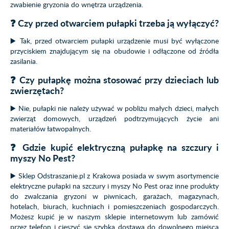
zwabienie gryzonia do wnętrza urządzenia.
❓ Czy przed otwarciem pułapki trzeba ją wyłączyć?
▶️ Tak, przed otwarciem pułapki urządzenie musi być wyłączone
przyciskiem znajdującym się na obudowie i odłączone od źródła
zasilania.
❓ Czy pułapkę można stosować przy dzieciach lub
zwierzętach?
▶️ Nie, pułapki nie należy używać w pobliżu małych dzieci, małych
zwierząt domowych, urządzeń podtrzymujących życie ani
materiałów łatwopalnych.
❓ Gdzie kupić elektryczną pułapkę na szczury i
myszy No Pest?
▶️ Sklep Odstraszanie.pl z Krakowa posiada w swym asortymencie
elektryczne pułapki na szczury i myszy No Pest oraz inne produkty
do zwalczania gryzoni w piwnicach, garażach, magazynach,
hotelach, biurach, kuchniach i pomieszczeniach gospodarczych.
Możesz kupić je w naszym sklepie internetowym lub zamówić
przez telefon i cieszyć się szybką dostawą do dowolnego miejsca