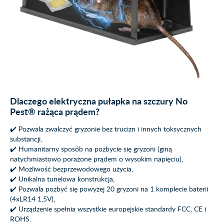
Dlaczego elektryczna pułapka na szczury No
Pest® rażąca prądem?
✔️ Pozwala zwalczyć gryzonie bez trucizn i innych toksycznych
substancji,
✔️ Humanitarny sposób na pozbycie się gryzoni (giną
natychmiastowo porażone prądem o wysokim napięciu),
✔️ Możliwość bezprzewodowego użycia,
✔️ Unikalna tunelowa konstrukcja,
✔️ Pozwala pozbyć się powyżej 20 gryzoni na 1 komplecie baterii
(4xLR14 1,5V),
✔️ Urządzenie spełnia wszystkie europejskie standardy FCC, CE i
ROHS.