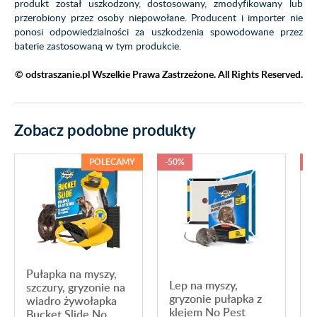
produkt został uszkodzony, dostosowany, zmodyfikowany lub
przerobiony przez osoby niepowołane. Producent i importer nie
ponosi odpowiedzialności za uszkodzenia spowodowane przez
baterie zastosowaną w tym produkcie.
© odstraszanie.pl Wszelkie Prawa Zastrzeżone. All Rights Reserved.
Zobacz podobne produkty
POLECAMY
-50%
-
Pułapka na myszy,
Lep na myszy,
szczury, gryzonie na
gryzonie pułapka z
wiadro żywołapka
klejem No Pest
Bucket Slide No