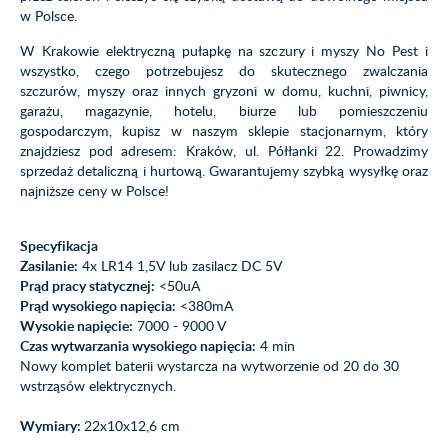
w Polsce.
W Krakowie elektryczną pułapkę na szczury i myszy No Pest i
wszystko, czego potrzebujesz do skutecznego zwalczania
szczurów, myszy oraz innych gryzoni w domu, kuchni, piwnicy,
garażu, magazynie, hotelu, biurze lub pomieszczeniu
gospodarczym, kupisz w naszym sklepie stacjonarnym, który
znajdziesz pod adresem: Kraków, ul. Półłanki 22. Prowadzimy
sprzedaż detaliczną i hurtową. Gwarantujemy szybką wysyłkę oraz
najniższe ceny w Polsce!
Specyfikacja
Zasilanie:
4x
LR14 1,5V
lub zasilacz DC 5V
Prąd pracy statycznej:
<50uA
Prąd wysokiego napięcia:
<380mA
Wysokie napięcie:
7000 - 9000 V
Czas wytwarzania wysokiego napięcia:
4 min
Nowy komplet baterii wystarcza na wytworzenie od 20 do 30
wstrząsów elektrycznych.
Wymiary:
22x10x12,6 cm