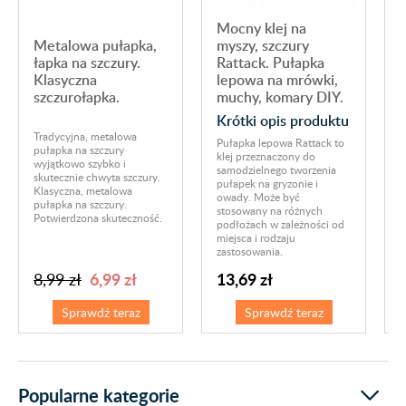
Mocny klej na
Metalowa pułapka,
myszy, szczury
łapka na szczury.
Rattack. Pułapka
Klasyczna
lepowa na mrówki,
s
szczurołapka.
muchy, komary DIY.
Krótki opis produktu
N
Tradycyjna, metalowa
Pułapka lepowa Rattack to
s
pułapka na szczury
klej przeznaczony do
p
wyjątkowo szybko i
samodzielnego tworzenia
u
skutecznie chwyta szczury.
pułapek na gryzonie i
o
Klasyczna, metalowa
owady. Może być
m
pułapka na szczury.
stosowany na różnych
t
Potwierdzona skuteczność.
podłożach w zależności od
s
miejsca i rodzaju
zastosowania.
6,99 zł
13,69 zł
8,99 zł
Sprawdź teraz
Sprawdź teraz
Popularne kategorie