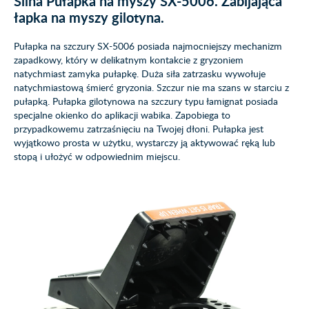
Silna Pułapka na myszy SX-5006. Zabijająca
łapka na myszy gilotyna.
Pułapka na szczury SX-5006 posiada najmocniejszy mechanizm
zapadkowy, który w delikatnym kontakcie z gryzoniem
natychmiast zamyka pułapkę. Duża siła zatrzasku wywołuje
natychmiastową śmierć gryzonia. Szczur nie ma szans w starciu z
pułapką. Pułapka gilotynowa na szczury typu łamignat posiada
specjalne okienko do aplikacji wabika. Zapobiega to
przypadkowemu zatrzaśnięciu na Twojej dłoni. Pułapka jest
wyjątkowo prosta w użytku, wystarczy ją aktywować ręką lub
stopą i ułożyć w odpowiednim miejscu.