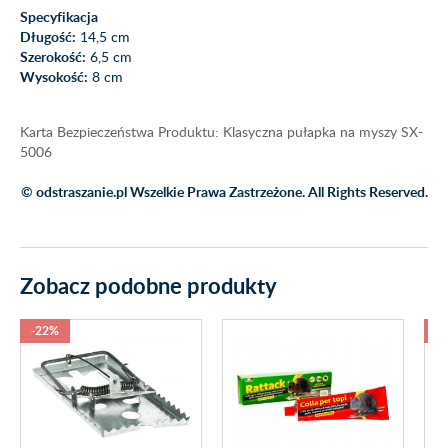
Specyfikacja
Długość:
14,5 cm
Szerokość:
6,5 cm
Wysokość:
8 cm
Karta Bezpieczeństwa Produktu: Klasyczna pułapka na myszy SX-
5006
© odstraszanie.pl Wszelkie Prawa Zastrzeżone. All Rights Reserved.
Zobacz podobne produkty
-22%
-