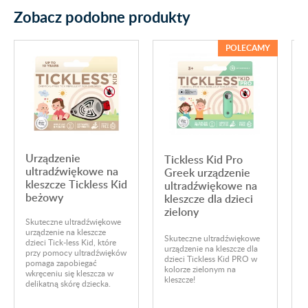
Zobacz podobne produkty
POLECAMY
Urządzenie
Tickless Kid Pro
ultradźwiękowe na
Greek urządzenie
kleszcze Tickless Kid
ultradźwiękowe na
beżowy
kleszcze dla dzieci
N
zielony
u
Skuteczne ultradźwiękowe
d
urządzenie na kleszcze
d
Skuteczne ultradźwiękowe
dzieci Tick-less Kid, które
k
urządzenie na kleszcze dla
przy pomocy ultradźwięków
r
dzieci Tickless Kid PRO w
pomaga zapobiegać
s
kolorze zielonym na
wkręceniu się kleszcza w
U
kleszcze!
delikatną skórę dziecka.
p
d