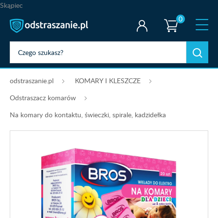
Skąpiec
0
odstraszanie.pl
KOMARY I KLESZCZE
Odstraszacz komarów
Na komary do kontaktu, świeczki, spirale, kadzidełka