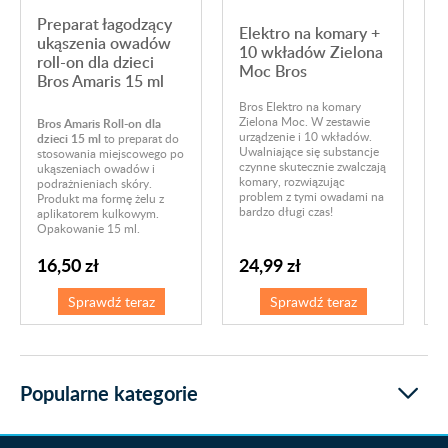
Preparat łagodzący
Elektro na komary +
ukąszenia owadów
10 wkładów Zielona
roll-on dla dzieci
Moc Bros
Bros Amaris 15 ml
Bros Elektro na komary
Ś
Zielona Moc. W zestawie
Bros Amaris Roll-on dla
C
urządzenie i 10 wkładów.
dzieci 15 ml
to preparat do
o
Uwalniające się substancje
stosowania miejscowego po
p
czynne skutecznie zwalczają
ukąszeniach owadów i
1
komary, rozwiązując
podrażnieniach skóry.
a
problem z tymi owadami na
Produkt ma formę żelu z
d
bardzo długi czas!
aplikatorem kulkowym.
Opakowanie 15 ml.
16,50 zł
24,99 zł
Sprawdź teraz
Sprawdź teraz
Popularne kategorie