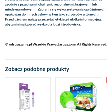
zgodnie z przepisami lokalnymi, regionalnymi, krajowymi lub
międzynarodowymi. Zabrania się wykorzystywania opróżnionych
opakowań do innych celów (w tym jako surowców wtórnych).
Przed użyciem należy przeczytać etykietę i ulotkę informacyjną,
aby zminimalizować ryzyko dla ludzi i środowiska.
© odstraszanie.pl Wszelkie Prawa Zastrzeżone. All Rights Reserved.
Zobacz podobne produkty
-