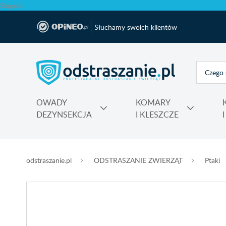
Skąpiec
Słuchamy swoich klientów
OWADY
KOMARY
DEZYNSEKCJA
I KLESZCZE
Polecane produkty na krety i nornice No Pest®
Atrapy, makiety odstraszające, sztuczne ptaki
Na komary do kontaktu, świeczki, spiral
Nawozy do rododendronów, ho
Najmocniejsza trutka na szczury Max
odstraszanie.pl
ODSTRASZANIE ZWIERZĄT
Ptaki