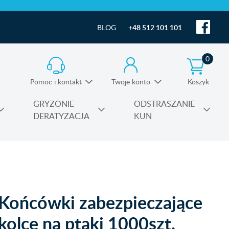
BLOG
+48 512 101 101
0
Pomoc i kontakt
Twoje konto
Koszyk
Informacja o produktach i pomoc techniczna
GRYZONIE
ODSTRASZANIE
DERATYZACJA
KUN
Substancje czynne środków owadobójczych
Końcówki zabezpieczające
kolce na ptaki 1000szt.