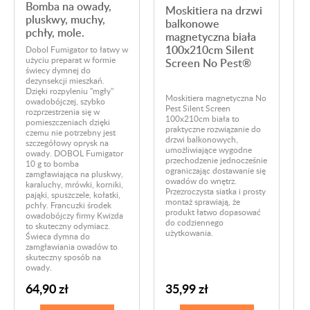
Bomba na owady,
Moskitiera na drzwi
pluskwy, muchy,
balkonowe
pchły, mole.
magnetyczna biała
100x210cm Silent
Dobol Fumigator to łatwy w
użyciu preparat w formie
Screen No Pest®
świecy dymnej do
dezynsekcji mieszkań.
Dzięki rozpyleniu "mgły"
Moskitiera magnetyczna No
owadobójczej, szybko
Ś
Pest Silent Screen
rozprzestrzenia się w
(
100x210cm biała to
pomieszczeniach dzięki
P
praktyczne rozwiązanie do
czemu nie potrzebny jest
N
drzwi balkonowych,
szczegółowy oprysk na
d
umożliwiające wygodne
owady. DOBOL Fumigator
p
przechodzenie jednocześnie
10 g to bomba
s
ograniczając dostawanie się
zamgławiająca na pluskwy,
ł
owadów do wnętrz.
karaluchy, mrówki, korniki,
p
Przezroczysta siatka i prosty
pająki, spuszczele, kołatki,
W
montaż sprawiają, że
pchły. Francuzki środek
5
produkt łatwo dopasować
owadobójczy firmy Kwizda
p
do codziennego
to skuteczny odymiacz.
użytkowania.
Świeca dymna do
zamgławiania owadów to
skuteczny sposób na
owady.
64,90 zł
35,99 zł