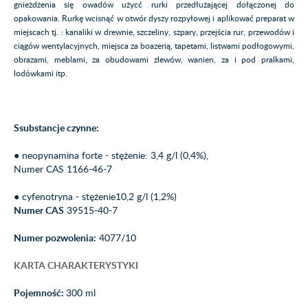
gnieżdżenia się owadów użycć rurki przedłużającej dołączonej do
opakowania. Rurkę wcisnąć w otwór dyszy rozpyłowej i aplikować preparat w
miejscach tj. : kanaliki w drewnie, szczeliny, szpary, przejścia rur, przewodów i
ciągów wentylacyjnych, miejsca za boazerią, tapetami, listwami podłogowymi,
obrazami, meblami, za obudowami zlewów, wanien, za i pod pralkami,
lodówkami itp.
Ssubstancje czynne:
● neopynamina forte - stężenie: 3,4 g/l (0,4%),
Numer CAS 1166-46-7
● cyfenotryna - stężenie10,2 g/l (1,2%)
Numer CAS
39515-40-7
Numer pozwolenia:
4077/10
KARTA CHARAKTERYSTYKI
Pojemność:
300 ml