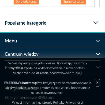
Sprawdź teraz
Sprawdź teraz
Popularne kategorie
Menu
Centrum wiedzy
Serwis wykorzystuje pliki cookies. Korzystając ze strony
Produkty
wyrażasz zgodę na wykorzystywanie plików cookies
niezbędnych do działania podstawowych funkcji.
© 2022 Odstraszanie.pl
Dodatkowo potrzebujemy twojej zgody na wykorzystywanie
X
plików cookies przez podmioty trzecie w celu korzystania z
All Rights Reserved.
narzędzi zewnętrznych.
Sklepy Internetowe KQS.store
Więcej informacji na stronie
Polityka Prywatności