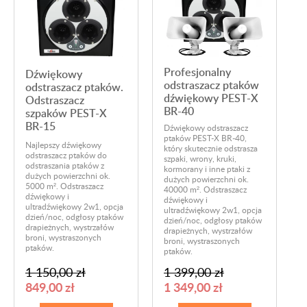
Profesjonalny
Dźwiękowy
odstraszacz ptaków
odstraszacz ptaków.
dźwiękowy PEST-X
Odstraszacz
BR-40
szpaków PEST-X
BR-15
Dźwiękowy odstraszacz
ptaków PEST-X BR-40,
Najlepszy dźwiękowy
który skutecznie odstrasza
odstraszacz ptaków do
szpaki, wrony, kruki,
odstraszania ptaków z
kormorany i inne ptaki z
dużych powierzchni ok.
dużych powierzchni ok.
5000 m². Odstraszacz
40000 m². Odstraszacz
dźwiękowy i
dźwiękowy i
ultradźwiękowy 2w1, opcja
ultradźwiękowy 2w1, opcja
dzień/noc, odgłosy ptaków
dzień/noc, odgłosy ptaków
drapieżnych, wystrzałów
drapieżnych, wystrzałów
broni, wystraszonych
broni, wystraszonych
ptaków.
ptaków.
1 150,00 zł
1 399,00 zł
849,00 zł
1 349,00 zł