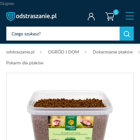
Skąpiec
0
odstraszanie.pl
OGRÓD I DOM
Dokarmianie ptaków
Pokarm dla ptaków