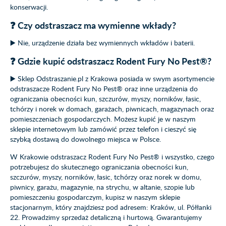
konserwacji.
❓ Czy odstraszacz ma wymienne wkłady?
▶️ Nie, urządzenie działa bez wymiennych wkładów i baterii.
❓ Gdzie kupić odstraszacz Rodent Fury No Pest®?
▶️ Sklep Odstraszanie.pl z Krakowa posiada w swym asortymencie
odstraszacze Rodent Fury No Pest® oraz inne urządzenia do
ograniczania obecności kun, szczurów, myszy, norników, łasic,
tchórzy i norek w domach, garażach, piwnicach, magazynach oraz
pomieszczeniach gospodarczych. Możesz kupić je w naszym
sklepie internetowym lub zamówić przez telefon i cieszyć się
szybką dostawą do dowolnego miejsca w Polsce.
W Krakowie odstraszacz Rodent Fury No Pest® i wszystko, czego
potrzebujesz do skutecznego ograniczania obecności kun,
szczurów, myszy, norników, łasic, tchórzy oraz norek w domu,
piwnicy, garażu, magazynie, na strychu, w altanie, szopie lub
pomieszczeniu gospodarczym, kupisz w naszym sklepie
stacjonarnym, który znajdziesz pod adresem: Kraków, ul. Półłanki
22. Prowadzimy sprzedaż detaliczną i hurtową. Gwarantujemy