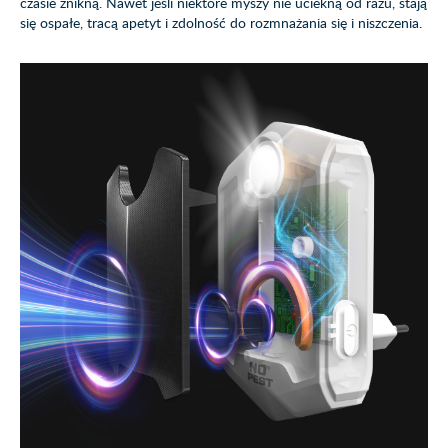
czasie znikną. Nawet jeśli niektóre myszy nie uciekną od razu, stają
się ospałe, tracą apetyt i zdolność do rozmnażania się i niszczenia.