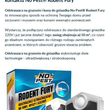
kontaktu No Pest® Rodent Fury
Odstraszacz na gryzonie i kuny do gniazdka No Pest® Rodent Fury
to innowacyjny sposób na ochronę Twojego domu przed
szczurami i myszami oraz kunami wewnątrz pomieszczeń.
Wystarczy, że podłączysz odstraszacz do standardowego gniazdka
220V i już zacznie działać! Jego
zasięg obejmuje aż 50 m²,
co czyni
go idealnym rozwiązaniem do różnego rodzaju zamkniętych
przestrzeni, w których obecność gryzoni stwarza problem.
Odstraszacz na gryzonie do gniazdka
wykorzystuje dwie
technologie - ultradźwiękową i stroboskopową.