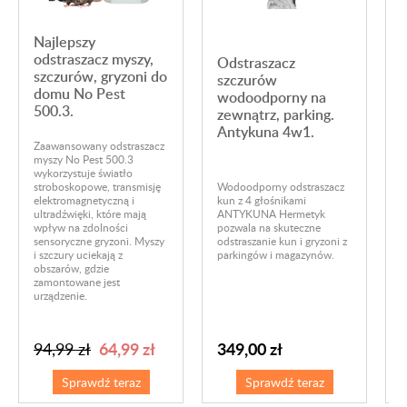
Najlepszy
odstraszacz myszy,
Odstraszacz
szczurów, gryzoni do
szczurów
domu No Pest
wodoodporny na
500.3.
zewnątrz, parking.
Antykuna 4w1.
O
Zaawansowany odstraszacz
B
myszy No Pest 500.3
p
wykorzystuje światło
k
stroboskopowe, transmisję
Wodoodporny odstraszacz
e
elektromagnetyczną i
kun z 4 głośnikami
f
ultradźwięki, które mają
ANTYKUNA Hermetyk
o
wpływ na zdolności
pozwala na skuteczne
o
sensoryczne gryzoni. Myszy
odstraszanie kun i gryzoni z
k
i szczury uciekają z
parkingów i magazynów.
d
obszarów, gdzie
p
zamontowane jest
c
urządzenie.
m
64,99 zł
349,00 zł
94,99 zł
Sprawdź teraz
Sprawdź teraz