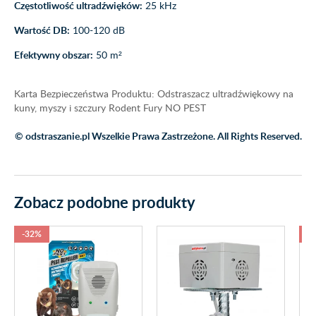
Częstotliwość ultradźwięków:
25 kHz
Wartość DB:
100-120 dB
Efektywny obszar:
50 m²
Karta Bezpieczeństwa Produktu: Odstraszacz ultradźwiękowy na
kuny, myszy i szczury Rodent Fury NO PEST
© odstraszanie.pl Wszelkie Prawa Zastrzeżone. All Rights Reserved.
Zobacz podobne produkty
-32%
-