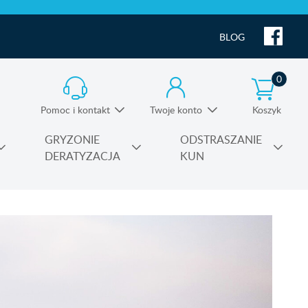
BLOG
0
Pomoc i kontakt
Twoje konto
Koszyk
Informacja o produktach i pomoc techniczna
GRYZONIE
ODSTRASZANIE
DERATYZACJA
KUN
Substancje czynne środków owadobójczych