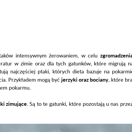
zgromadzenia
ptaków intensywnym żerowaniem, w celu
ratur w zimie oraz dla tych gatunków, które migrują n
tują najczęściej ptaki, których dieta bazuje na pokarm
jerzyki oraz bociany
ycia. Przykładem mogą być
, które b
niem pokarmu.
ki zimujące
. Są to te gatunki, które pozostają u nas prze