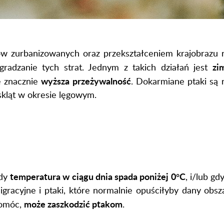
rów zurbanizowanych oraz przekształceniem krajobrazu
zi
radzanie tych strat. Jednym z takich działań jest
wyższa przeżywalność
e znacznie
. Dokarmiane ptaki są 
skląt w okresie lęgowym.
temperatura w ciągu dnia spada poniżej 0°C
gdy
, i/lub g
gracyjne i ptaki, które normalnie opuściłyby dany obsz
może zaszkodzić ptakom
pomóc,
.