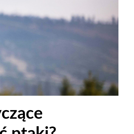
yczące
ć ptaki?