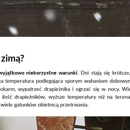
 zimą?
wyjątkowo niekorzystne warunki
. Dni stają się krótsz
iska temperatura podlegająca sporym wahaniom dobowy
okarm, wypatrzeć drapieżnika i ogrzać się w nocy. W
za ilość drapieżników, wyższe temperatury niż na ter
wiele gatunków obietnicą przetrwania.