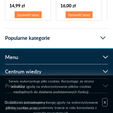
14,99 zł
16,00 zł
Sprawdź teraz
Sprawdź teraz
Popularne kategorie
Menu
Centrum wiedzy
Serwis wykorzystuje pliki cookies. Korzystając ze strony
Produkty
wyrażasz zgodę na wykorzystywanie plików cookies
niezbędnych do działania podstawowych funkcji.
© 2022 Odstraszanie.pl
Dodatkowo potrzebujemy twojej zgody na wykorzystywanie
X
plików cookies przez podmioty trzecie w celu korzystania z
All Rights Reserved.
narzędzi zewnętrznych.