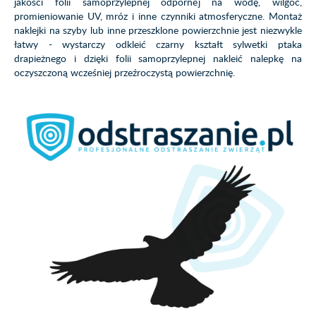
jakości folii samoprzylepnej odpornej na wodę, wilgoć,
promieniowanie UV, mróz i inne czynniki atmosferyczne. Montaż
naklejki na szyby lub inne przeszklone powierzchnie jest niezwykle
łatwy - wystarczy odkleić czarny kształt sylwetki ptaka
drapieżnego i dzięki folii samoprzylepnej nakleić nalepkę na
oczyszczoną wcześniej przeźroczystą powierzchnię.