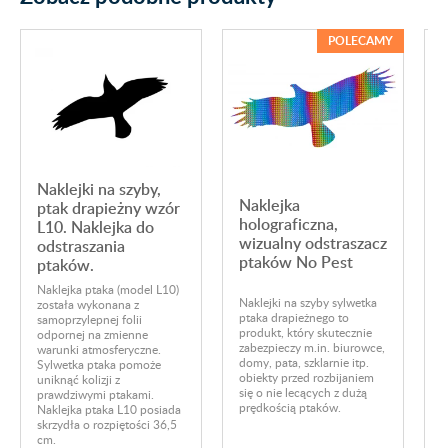
POLECAMY
Naklejki na szyby,
N
Naklejka
ptak drapieżny wzór
holograficzna,
L10. Naklejka do
wizualny odstraszacz
odstraszania
ptaków No Pest
ptaków.
Z
Naklejka ptaka (model L10)
Naklejki na szyby sylwetka
w
została wykonana z
ptaka drapieżnego to
f
samoprzylepnej folii
produkt, który skutecznie
w
odpornej na zmienne
zabezpieczy m.in. biurowce,
S
warunki atmosferyczne.
domy, pata, szklarnie itp.
u
Sylwetka ptaka pomoże
obiekty przed rozbijaniem
p
uniknąć kolizji z
się o nie lecących z dużą
N
prawdziwymi ptakami.
prędkością ptaków.
s
Naklejka ptaka L10 posiada
c
skrzydła o rozpiętości 36,5
cm.