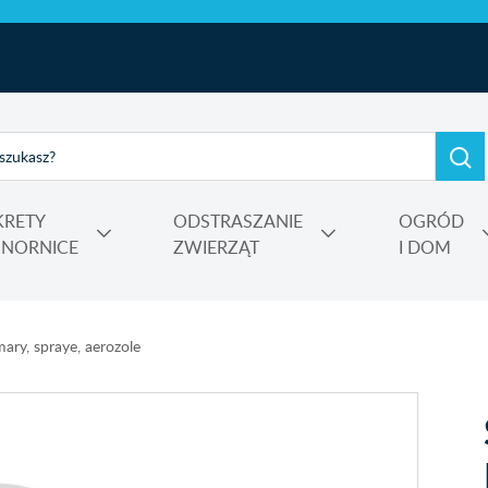
KRETY
ODSTRASZANIE
OGRÓD
I NORNICE
ZWIERZĄT
I DOM
e, kadzidełka
rtensji i wrzosów
 Power
Nośniki, adiuwanty, utrwalacze oprysku, środki do zamgławiania
ary, spraye, aerozole