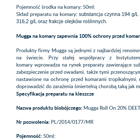
Pojemność środka na komary: 50ml;
Skład preparatu na komary:
substancja czynna 194 g/L
316,2 g/L oraz frakcje olejków roślinnych.
Mugga na komary zapewnia 100% ochrony przed koma
Produkty firmy Mugga są jednymi z najbardziej renom
na świecie. Przy stałej współpracy z Instytut
komary wprowadza na rynek preparaty zawierające su
zabezpieczenie przed owadami, także tymi przenoszący
nastawione na ochronę przed komarami tropikalnymi, 
doprowadzić do zarażenia śmiertelną chorobą taką jak mal
Specyfikacja preparatu na kleszcze
Nazwa produktu biobójczego:
Mugga Roll On 20% DEE
Nr pozwolenia:
PL/2014/0177/MR
Pojemność:
50ml;