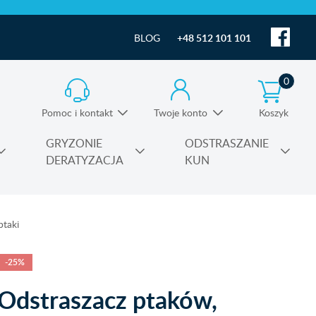
BLOG
+48 512 101 101
0
Pomoc i kontakt
Twoje konto
Koszyk
Informacja o produktach i pomoc techniczna
GRYZONIE
ODSTRASZANIE
DERATYZACJA
KUN
Substancje czynne środków owadobójczych
ptaki
-25%
Odstraszacz ptaków,