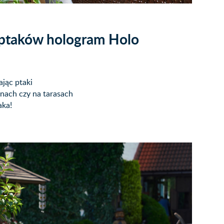
, ptaków hologram Holo
jąc ptaki
nach czy na tarasach
aka!