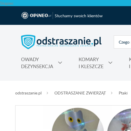
Skąpiec
Słuchamy swoich klientów
OWADY
KOMARY
DEZYNSEKCJA
I KLESZCZE
Polecane produkty na krety i nornice No Pest®
Atrapy, makiety odstraszające, sztuczne ptaki
Na komary do kontaktu, świeczki, spiral
Nawozy do rododendronów, ho
Najmocniejsza trutka na szczury Max
odstraszanie.pl
ODSTRASZANIE ZWIERZĄT
Ptaki