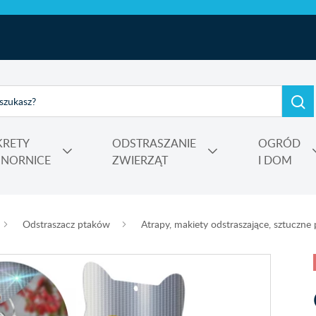
KRETY
ODSTRASZANIE
OGRÓD
I NORNICE
ZWIERZĄT
I DOM
e, kadzidełka
rtensji i wrzosów
 Power
Nośniki, adiuwanty, utrwalacze oprysku, środki do zamgławiania
Odstraszacz ptaków
Atrapy, makiety odstraszające, sztuczne 