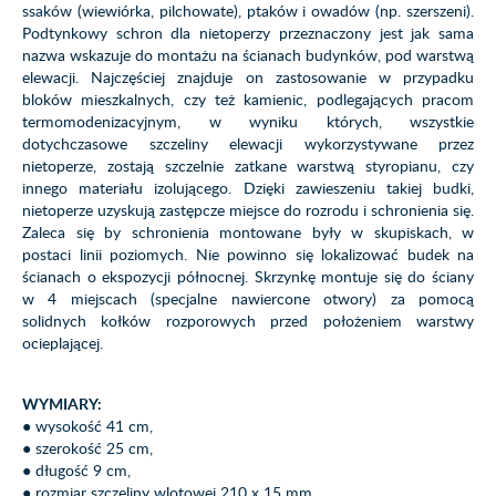
ssaków (wiewiórka, pilchowate), ptaków i owadów (np. szerszeni).
Podtynkowy schron dla nietoperzy przeznaczony jest jak sama
nazwa wskazuje do montażu na ścianach budynków, pod warstwą
elewacji. Najczęściej znajduje on zastosowanie w przypadku
bloków mieszkalnych, czy też kamienic, podlegających pracom
termomodenizacyjnym, w wyniku których, wszystkie
dotychczasowe szczeliny elewacji wykorzystywane przez
nietoperze, zostają szczelnie zatkane warstwą styropianu, czy
innego materiału izolującego. Dzięki zawieszeniu takiej budki,
nietoperze uzyskują zastępcze miejsce do rozrodu i schronienia się.
Zaleca się by schronienia montowane były w skupiskach, w
postaci linii poziomych. Nie powinno się lokalizować budek na
ścianach o ekspozycji północnej. Skrzynkę montuje się do ściany
w 4 miejscach (specjalne nawiercone otwory) za pomocą
solidnych kołków rozporowych przed położeniem warstwy
ocieplającej.
WYMIARY:
● wysokość 41 cm,
● szerokość 25 cm,
● długość 9 cm,
● rozmiar szczeliny wlotowej 210 x 15 mm,