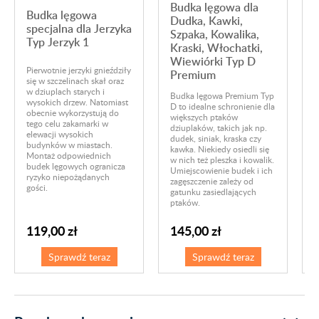
Budka lęgowa dla
Budka lęgowa
Dudka, Kawki,
specjalna dla Jerzyka
Szpaka, Kowalika,
Typ Jerzyk 1
Kraski, Włochatki,
Wiewiórki Typ D
Pierwotnie jerzyki gnieździły
Premium
się w szczelinach skał oraz
w dziuplach starych i
B
Budka lęgowa Premium Typ
wysokich drzew. Natomiast
z
D to idealne schronienie dla
obecnie wykorzystują do
w
większych ptaków
tego celu zakamarki w
n
dziuplaków, takich jak np.
elewacji wysokich
m
dudek, siniak, kraska czy
budynków w miastach.
M
kawka. Niekiedy osiedli się
Montaż odpowiednich
w
w nich też pleszka i kowalik.
budek lęgowych ogranicza
w
Umiejscowienie budek i ich
ryzyko niepożądanych
zagęszczenie zależy od
gości.
gatunku zasiedlających
ptaków.
119,00 zł
145,00 zł
Sprawdź teraz
Sprawdź teraz