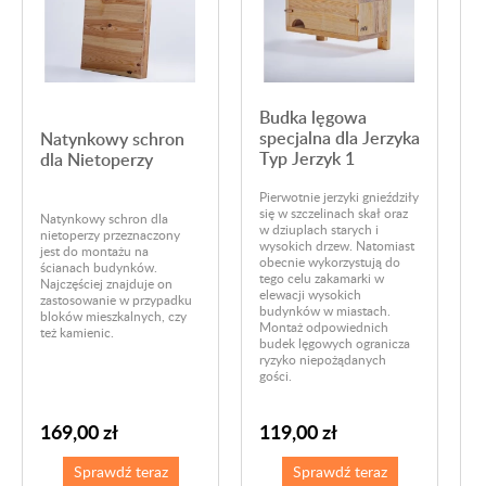
Budka lęgowa
specjalna dla Jerzyka
Natynkowy schron
Typ Jerzyk 1
dla Nietoperzy
Pierwotnie jerzyki gnieździły
się w szczelinach skał oraz
Natynkowy schron dla
w dziuplach starych i
nietoperzy przeznaczony
B
wysokich drzew. Natomiast
jest do montażu na
D
obecnie wykorzystują do
ścianach budynków.
w
tego celu zakamarki w
Najczęściej znajduje on
d
elewacji wysokich
zastosowanie w przypadku
d
budynków w miastach.
bloków mieszkalnych, czy
k
Montaż odpowiednich
też kamienic.
w
budek lęgowych ogranicza
U
ryzyko niepożądanych
z
gości.
g
p
169,00 zł
119,00 zł
Sprawdź teraz
Sprawdź teraz