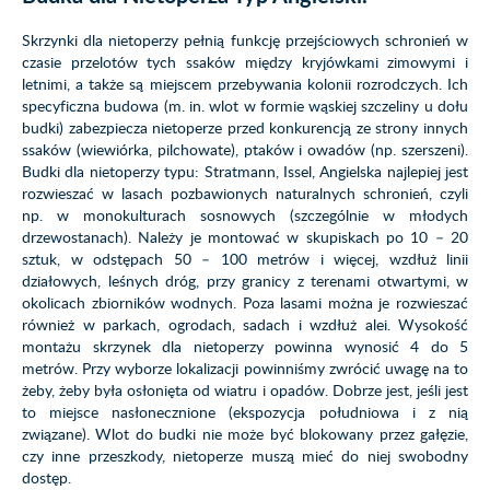
Skrzynki dla nietoperzy pełnią funkcję przejściowych schronień w
czasie przelotów tych ssaków między kryjówkami zimowymi i
letnimi, a także są miejscem przebywania kolonii rozrodczych. Ich
specyficzna budowa (m. in. wlot w formie wąskiej szczeliny u dołu
budki) zabezpiecza nietoperze przed konkurencją ze strony innych
ssaków (wiewiórka, pilchowate), ptaków i owadów (np. szerszeni).
Budki dla nietoperzy typu: Stratmann, Issel, Angielska najlepiej jest
rozwieszać w lasach pozbawionych naturalnych schronień, czyli
np. w monokulturach sosnowych (szczególnie w młodych
drzewostanach). Należy je montować w skupiskach po 10 – 20
sztuk, w odstępach 50 – 100 metrów i więcej, wzdłuż linii
działowych, leśnych dróg, przy granicy z terenami otwartymi, w
okolicach zbiorników wodnych. Poza lasami można je rozwieszać
również w parkach, ogrodach, sadach i wzdłuż alei. Wysokość
montażu skrzynek dla nietoperzy powinna wynosić 4 do 5
metrów. Przy wyborze lokalizacji powinniśmy zwrócić uwagę na to
żeby, żeby była osłonięta od wiatru i opadów. Dobrze jest, jeśli jest
to miejsce nasłonecznione (ekspozycja południowa i z nią
związane). Wlot do budki nie może być blokowany przez gałęzie,
czy inne przeszkody, nietoperze muszą mieć do niej swobodny
dostęp.