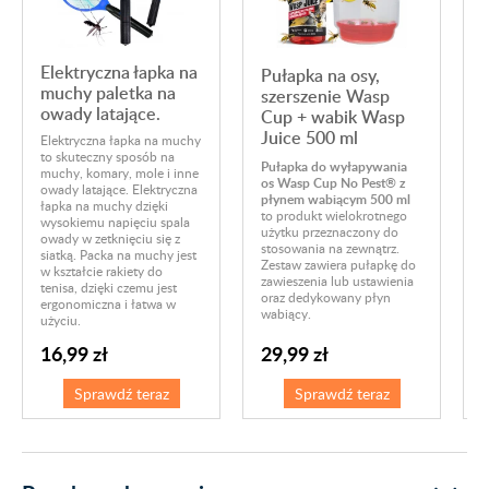
Elektryczna łapka na
Pułapka na osy,
muchy paletka na
szerszenie Wasp
owady latające.
Cup + wabik Wasp
Juice 500 ml
Elektryczna łapka na muchy
F
to skuteczny sposób na
Pułapka do wyłapywania
muchy, komary, mole i inne
os Wasp Cup No Pest® z
A
owady latające. Elektryczna
płynem wabiącym 500 ml
o
łapka na muchy dzięki
to produkt wielokrotnego
F
wysokiemu napięciu spala
użytku przeznaczony do
u
owady w zetknięciu się z
stosowania na zewnątrz.
w
siatką. Packa na muchy jest
Zestaw zawiera pułapkę do
m
w kształcie rakiety do
zawieszenia lub ustawienia
s
tenisa, dzięki czemu jest
oraz dedykowany płyn
a
ergonomiczna i łatwa w
wabiący.
użyciu.
16,99 zł
29,99 zł
Sprawdź teraz
Sprawdź teraz