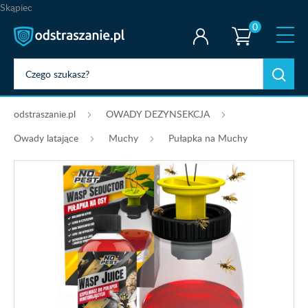
Skąpiec
0
odstraszanie.pl
OWADY DEZYNSEKCJA
Owady latające
Muchy
Pułapka na Muchy