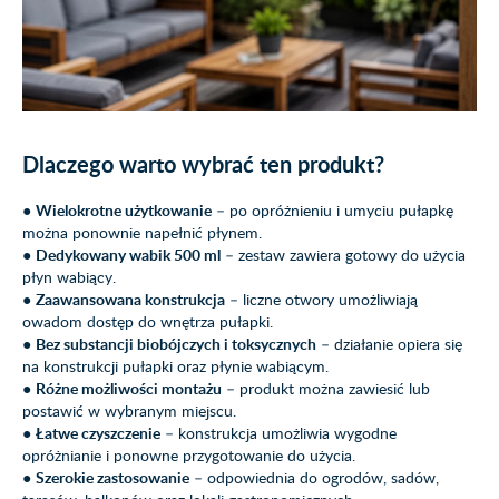
Dlaczego warto wybrać ten produkt?
●
Wielokrotne użytkowanie
– po opróżnieniu i umyciu pułapkę
można ponownie napełnić płynem.
●
Dedykowany wabik 500 ml
– zestaw zawiera gotowy do użycia
płyn wabiący.
●
Zaawansowana konstrukcja
– liczne otwory umożliwiają
owadom dostęp do wnętrza pułapki.
●
Bez substancji biobójczych i toksycznych
– działanie opiera się
na konstrukcji pułapki oraz płynie wabiącym.
●
Różne możliwości montażu
– produkt można zawiesić lub
postawić w wybranym miejscu.
●
Łatwe czyszczenie
– konstrukcja umożliwia wygodne
opróżnianie i ponowne przygotowanie do użycia.
●
Szerokie zastosowanie
– odpowiednia do ogrodów, sadów,