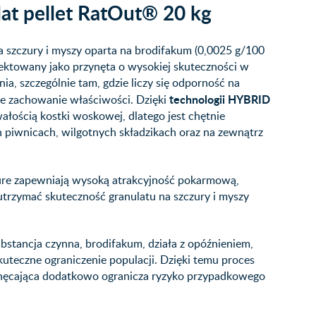
lat pellet RatOut® 20 kg
 szczury i myszy oparta na brodifakum (0,0025 g/100
jektowany jako przynęta o wysokiej skuteczności w
, szczególnie tam, gdzie liczy się odporność na
technologii HYBRID
łe zachowanie właściwości. Dzięki
wałością kostki woskowej, dlatego jest chętnie
 piwnicach, wilgotnych składzikach oraz na zewnątrz
ure zapewniają wysoką atrakcyjność pokarmową,
 utrzymać skuteczność granulatu na szczury i myszy
bstancja czynna, brodifakum, działa z opóźnieniem,
skuteczne ograniczenie populacji. Dzięki temu proces
echęcająca dodatkowo ogranicza ryzyko przypadkowego