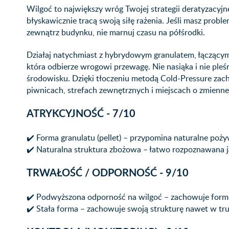
Wilgoć to największy wróg Twojej strategii deratyzacyjne
błyskawicznie tracą swoją siłę rażenia. Jeśli masz probl
zewnątrz budynku, nie marnuj czasu na półśrodki.
Działaj natychmiast z hybrydowym granulatem, łączącym
która odbierze wrogowi przewagę. Nie nasiąka i nie ple
środowisku. Dzięki tłoczeniu metodą Cold-Pressure za
piwnicach, strefach zewnętrznych i miejscach o zmienne
ATRYKCYJNOŚĆ - 7/10
✔️ Forma granulatu (pellet) – przypomina naturalne poż
✔️ Naturalna struktura zbożowa – łatwo rozpoznawana j
TRWAŁOŚĆ / ODPORNOŚĆ - 9/10
✔️ Podwyższona odporność na wilgoć – zachowuje form
✔️ Stała forma – zachowuje swoją strukturę nawet w tr