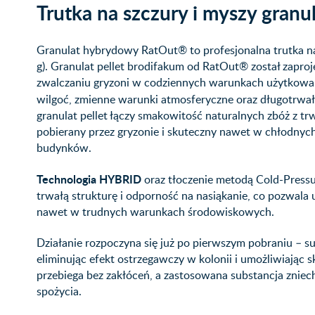
Trutka na szczury i myszy granu
Granulat hybrydowy RatOut® to profesjonalna trutka na
g). Granulat pellet brodifakum od RatOut® został zapro
zwalczaniu gryzoni w codziennych warunkach użytkowania
wilgoć, zmienne warunki atmosferyczne oraz długotrwa
granulat pellet łączy smakowitość naturalnych zbóż z tr
pobierany przez gryzonie i skuteczny nawet w chłodnych
budynków.
Technologia HYBRID
oraz tłoczenie metodą Cold-Press
trwałą strukturę i odporność na nasiąkanie, co pozwala
nawet w trudnych warunkach środowiskowych.
Działanie rozpoczyna się już po pierwszym pobraniu – su
eliminując efekt ostrzegawczy w kolonii i umożliwiając 
przebiega bez zakłóceń, a zastosowana substancja zni
spożycia.