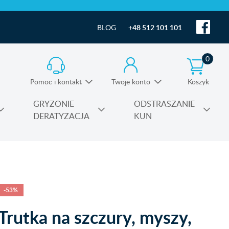
BLOG
+48 512 101 101
0
Pomoc i kontakt
Twoje konto
Koszyk
Informacja o produktach i pomoc techniczna
GRYZONIE
ODSTRASZANIE
DERATYZACJA
KUN
Substancje czynne środków owadobójczych
-53%
Trutka na szczury, myszy,