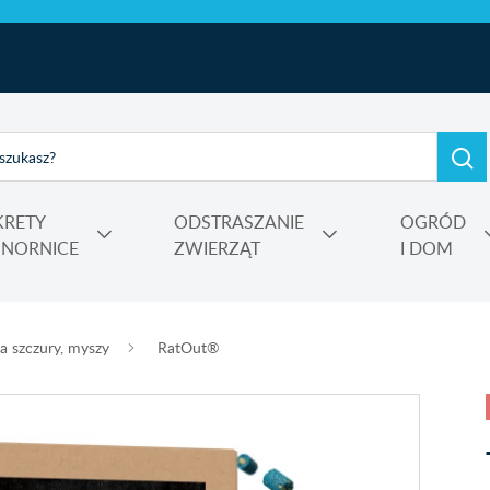
KRETY
ODSTRASZANIE
OGRÓD
I NORNICE
ZWIERZĄT
I DOM
e, kadzidełka
rtensji i wrzosów
 Power
Nośniki, adiuwanty, utrwalacze oprysku, środki do zamgławiania
a szczury, myszy
RatOut®