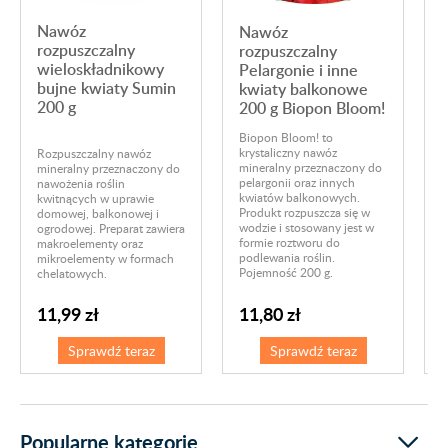
Nawóz
Nawóz
rozpuszczalny
rozpuszczalny
F
wieloskładnikowy
Pelargonie i inne
bujne kwiaty Sumin
kwiaty balkonowe
F
r
200 g
200 g Biopon Bloom!
m
o
Biopon Bloom! to
d
krystaliczny nawóz
Rozpuszczalny nawóz
o
mineralny przeznaczony do
mineralny przeznaczony do
t
pelargonii oraz innych
nawożenia roślin
s
kwiatów balkonowych.
kwitnących w uprawie
d
Produkt rozpuszcza się w
domowej, balkonowej i
O
wodzie i stosowany jest w
ogrodowej. Preparat zawiera
s
formie roztworu do
makroelementy oraz
p
podlewania roślin.
mikroelementy w formach
z
Pojemność 200 g.
chelatowych.
i
11,99 zł
11,80 zł
Sprawdź teraz
Sprawdź teraz
Popularne kategorie