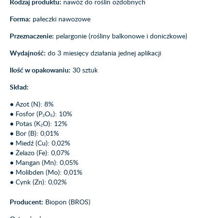
Rodzaj produktu:
nawóz do roślin ozdobnych
Forma:
pałeczki nawozowe
Przeznaczenie:
pelargonie (rośliny balkonowe i doniczkowe)
Wydajność:
do 3 miesięcy działania jednej aplikacji
Ilość w opakowaniu:
30 sztuk
Skład:
● Azot (N): 8%
● Fosfor (P₂O₅): 10%
● Potas (K₂O): 12%
● Bor (B): 0,01%
● Miedź (Cu): 0,02%
● Żelazo (Fe): 0,07%
● Mangan (Mn): 0,05%
● Molibden (Mo): 0,01%
● Cynk (Zn): 0,02%
Producent:
Biopon (BROS)