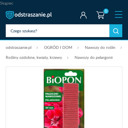
Skąpiec
0
odstraszanie.pl
OGRÓD I DOM
Nawozy do roślin
Rośliny ozdobne, kwiaty, krzewy
Nawozy do pelargonii