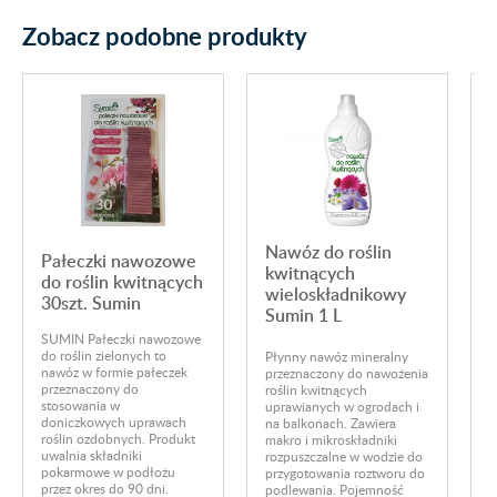
Zobacz podobne produkty
Nawóz do roślin
Pałeczki nawozowe
kwitnących
do roślin kwitnących
wieloskładnikowy
30szt. Sumin
Sumin 1 L
SUMIN Pałeczki nawozowe
P
do roślin zielonych to
Płynny nawóz mineralny
s
nawóz w formie pałeczek
przeznaczony do nawożenia
m
przeznaczony do
roślin kwitnących
b
stosowania w
uprawianych w ogrodach i
w
doniczkowych uprawach
na balkonach. Zawiera
o
roślin ozdobnych. Produkt
makro i mikroskładniki
d
uwalnia składniki
rozpuszczalne w wodzie do
Z
pokarmowe w podłożu
przygotowania roztworu do
b
przez okres do 90 dni.
podlewania. Pojemność
g