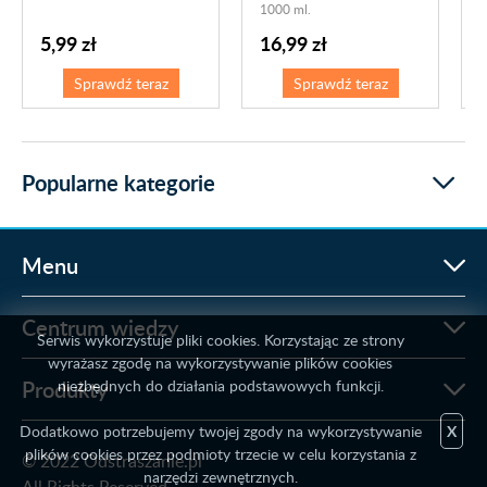
1000 ml.
d
16,99 zł
5,99 zł
Sprawdź teraz
Sprawdź teraz
Popularne kategorie
Menu
Centrum wiedzy
Serwis wykorzystuje pliki cookies. Korzystając ze strony
wyrażasz zgodę na wykorzystywanie plików cookies
Produkty
niezbędnych do działania podstawowych funkcji.
Dodatkowo potrzebujemy twojej zgody na wykorzystywanie
X
plików cookies przez podmioty trzecie w celu korzystania z
© 2022 Odstraszanie.pl
narzędzi zewnętrznych.