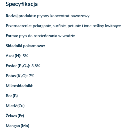
Specyfikacja
Rodzaj produktu:
płynny koncentrat nawozowy
Przeznaczenie:
pelargonie, surfinie, petunie i inne rośliny kwitnące
Forma:
płyn do rozcieńczania w wodzie
Składniki pokarmowe:
Azot (N):
5%
Fosfor (P₂O₅):
3,8%
Potas (K₂O):
7%
Mikroskładniki:
Bor (B)
Miedź (Cu)
Żelazo (Fe)
Mangan (Mn)