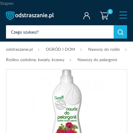
Skąpiec
0
odstraszanie.pl
OGRÓD I DOM
Nawozy do roślin
Rośliny ozdobne, kwiaty, krzewy
Nawozy do pelargonii