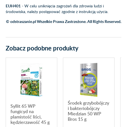
EUH401
- W celu uniknięcia zagrożeń dla zdrowia ludzi i
środowiska, należy postępować zgodnie z instrukcją użycia.
© odstraszanie.pl Wszelkie Prawa Zastrzeżone. All Rights Reserved.
Zobacz podobne produkty
Środek grzybobójczy
Syllit 65 WP
i bakteriobójczy
fungicyd na
Miedzian 50 WP
plamistość liści,
Bros 15 g
kędzierzawość 45 g