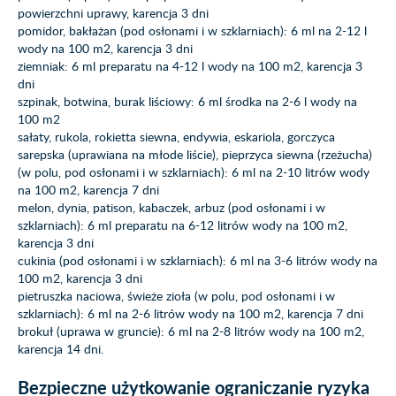
powierzchni uprawy, karencja 3 dni
pomidor, bakłażan (pod osłonami i w szklarniach): 6 ml na 2-12 l
wody na 100 m2, karencja 3 dni
ziemniak: 6 ml preparatu na 4-12 l wody na 100 m2, karencja 3
dni
szpinak, botwina, burak liściowy: 6 ml środka na 2-6 l wody na
100 m2
sałaty, rukola, rokietta siewna, endywia, eskariola, gorczyca
sarepska (uprawiana na młode liście), pieprzyca siewna (rzeżucha)
(w polu, pod osłonami i w szklarniach): 6 ml na 2-10 litrów wody
na 100 m2, karencja 7 dni
melon, dynia, patison, kabaczek, arbuz (pod osłonami i w
szklarniach): 6 ml preparatu na 6-12 litrów wody na 100 m2,
karencja 3 dni
cukinia (pod osłonami i w szklarniach): 6 ml na 3-6 litrów wody na
100 m2, karencja 3 dni
pietruszka naciowa, świeże zioła (w polu, pod osłonami i w
szklarniach): 6 ml na 2-6 litrów wody na 100 m2, karencja 7 dni
brokuł (uprawa w gruncie): 6 ml na 2-8 litrów wody na 100 m2,
karencja 14 dni.
Bezpieczne użytkowanie ograniczanie ryzyka