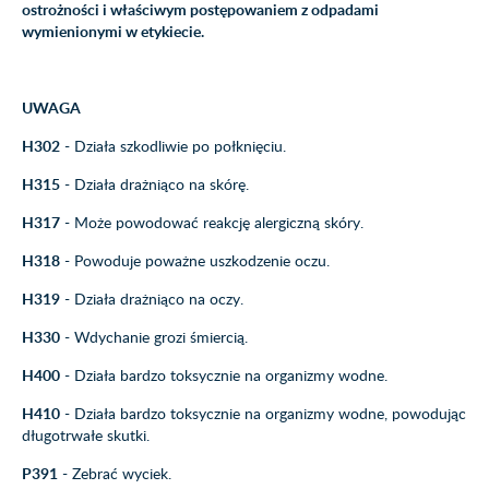
ostrożności i właściwym postępowaniem z odpadami
wymienionymi w etykiecie.
UWAGA
H302
- Działa szkodliwie po połknięciu.
H315
- Działa drażniąco na skórę.
H317
- Może powodować reakcję alergiczną skóry.
H318
- Powoduje poważne uszkodzenie oczu.
H319
- Działa drażniąco na oczy.
H330
- Wdychanie grozi śmiercią.
H400
- Działa bardzo toksycznie na organizmy wodne.
H410
- Działa bardzo toksycznie na organizmy wodne, powodując
długotrwałe skutki.
P391
- Zebrać wyciek.