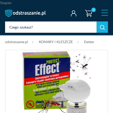
Skąpiec
0
odstraszanie.pl
KOMARY I KLESZCZE
Detter