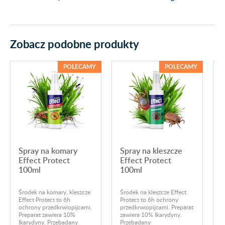
Zobacz podobne produkty
POLECAMY
POLECAMY
Spray na komary
Spray na kleszcze
Effect Protect
Effect Protect
100ml
100ml
Ś
i
Środek na komary, kleszcze
Środek na kleszcze Effect
s
Effect Protect to 6h
Protect to 6h ochrony
u
ochrony przedkrwiopijcami.
przedkrwiopijcami. Preparat
P
Preparat zawiera 10%
zawiera 10% Ikarydyny.
d
Ikarydyny. Przebadany
Przebadany