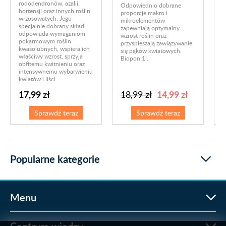
s
rododendronów, azalii,
Odpowiednio dobrane
d
hortensji oraz innych roślin
proporcje makro i
d
wrzosowatych. Jego
mikroelementów
w
specjalnie dobrany skład
zapewniają optymalny
z
odpowiada wymaganiom
wzrost roślin oraz
s
pokarmowym roślin
przyspieszają zawiązywanie
r
kwasolubnych, wspiera ich
się pąków kwiatowych.
z
właściwy wzrost, sprzyja
Biopon 1l.
p
obfitemu kwitnieniu oraz
E
intensywnemu wybarwieniu
kwiatów i liści.
17,99 zł
14,99 zł
18,99 zł
Sprawdź teraz
Sprawdź teraz
Popularne kategorie
Menu