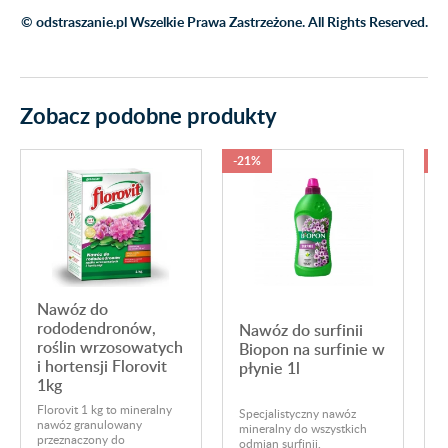
© odstraszanie.pl Wszelkie Prawa Zastrzeżone. All Rights Reserved.
Zobacz podobne produkty
-21%
-
Nawóz do
rododendronów,
Nawóz do surfinii
roślin wrzosowatych
Biopon na surfinie w
E
i hortensji Florovit
płynie 1l
1kg
I
d
Florovit 1 kg to mineralny
Specjalistyczny nawóz
p
nawóz granulowany
mineralny do wszystkich
w
przeznaczony do
odmian surfinii.