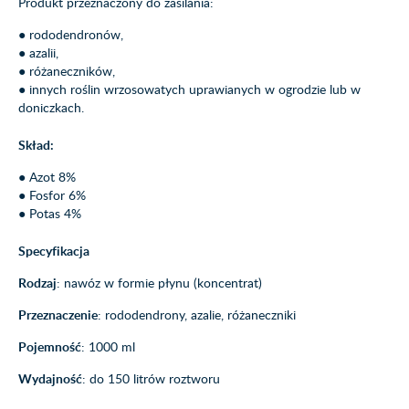
Produkt przeznaczony do zasilania:
● rododendronów,
● azalii,
● różaneczników,
● innych roślin wrzosowatych uprawianych w ogrodzie lub w
doniczkach.
Skład:
● Azot 8%
● Fosfor 6%
● Potas 4%
Specyfikacja
Rodzaj
: nawóz w formie płynu (koncentrat)
Przeznaczenie
: rododendrony, azalie, różaneczniki
Pojemność
: 1000 ml
Wydajność
: do 150 litrów roztworu