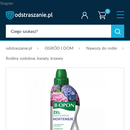
Skąpiec
0
odstraszanie.pl
OGRÓD I DOM
Nawozy do roślin
Rośliny ozdobne, kwiaty, krzewy