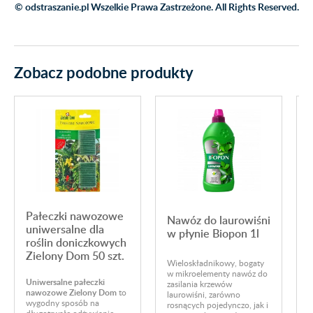
© odstraszanie.pl Wszelkie Prawa Zastrzeżone. All Rights Reserved.
Zobacz podobne produkty
Pałeczki nawozowe
Nawóz do laurowiśni
uniwersalne dla
w płynie Biopon 1l
a
roślin doniczkowych
Zielony Dom 50 szt.
Wieloskładnikowy, bogaty
w mikroelementy nawóz do
N
Uniwersalne pałeczki
zasilania krzewów
k
nawozowe Zielony Dom
to
laurowiśni, zarówno
z
wygodny sposób na
rosnących pojedynczo, jak i
w
długotrwałe odżywianie