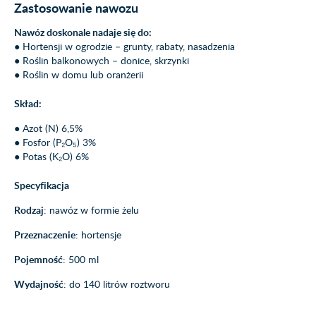
Zastosowanie nawozu
Nawóz doskonale nadaje się do:
● Hortensji w ogrodzie – grunty, rabaty, nasadzenia
● Roślin balkonowych – donice, skrzynki
● Roślin w domu lub oranżerii
Skład:
● Azot (N) 6,5%
● Fosfor (P₂O₅) 3%
● Potas (K₂O) 6%
Specyfikacja
Rodzaj
: nawóz w formie żelu
Przeznaczenie
: hortensje
Pojemność
: 500 ml
Wydajność
: do 140 litrów roztworu