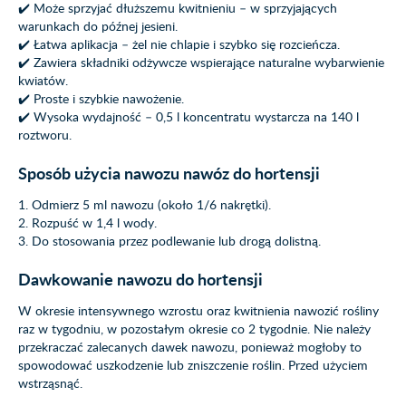
✔️ Może sprzyjać dłuższemu kwitnieniu – w sprzyjających
warunkach do późnej jesieni.
✔️ Łatwa aplikacja – żel nie chlapie i szybko się rozcieńcza.
✔️ Zawiera składniki odżywcze wspierające naturalne wybarwienie
kwiatów.
✔️ Proste i szybkie nawożenie.
✔️ Wysoka wydajność – 0,5 l koncentratu wystarcza na 140 l
roztworu.
Sposób użycia nawozu nawóz do hortensji
1. Odmierz 5 ml nawozu (około 1/6 nakrętki).
2. Rozpuść w 1,4 l wody.
3. Do stosowania przez podlewanie lub drogą dolistną.
Dawkowanie nawozu do hortensji
W okresie intensywnego wzrostu oraz kwitnienia nawozić rośliny
raz w tygodniu, w pozostałym okresie co 2 tygodnie. Nie należy
przekraczać zalecanych dawek nawozu, ponieważ mogłoby to
spowodować uszkodzenie lub zniszczenie roślin. Przed użyciem
wstrząsnąć.