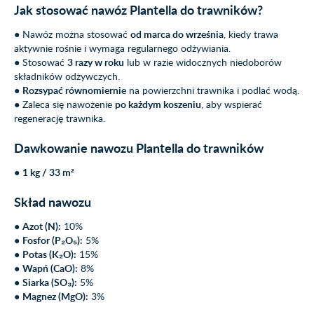
Jak stosować nawóz Plantella do trawników?
● Nawóz można stosować
od marca do września
, kiedy trawa
aktywnie rośnie i wymaga regularnego odżywiania.
● Stosować
3 razy w roku
lub w razie widocznych niedoborów
składników odżywczych.
●
Rozsypać równomiernie
na powierzchni trawnika i podlać wodą.
● Zaleca się nawożenie
po każdym koszeniu
, aby wspierać
regenerację trawnika.
Dawkowanie nawozu Plantella do trawników
●
1 kg / 33 m²
Skład nawozu
●
Azot (N):
10%
●
Fosfor (P₂O₅):
5%
●
Potas (K₂O):
15%
●
Wapń (CaO):
8%
●
Siarka (SO₃):
5%
●
Magnez (MgO):
3%