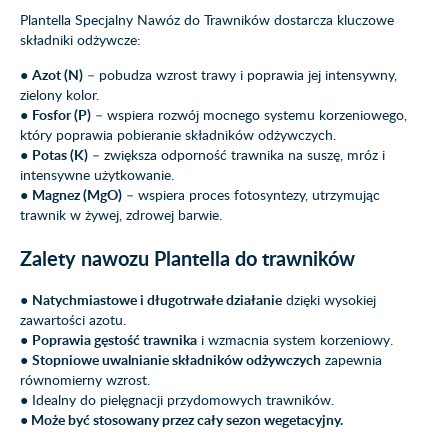
Plantella Specjalny Nawóz do Trawników dostarcza kluczowe
składniki odżywcze:
●
Azot (N)
– pobudza wzrost trawy i poprawia jej intensywny,
zielony kolor.
●
Fosfor (P)
– wspiera rozwój mocnego systemu korzeniowego,
który poprawia pobieranie składników odżywczych.
●
Potas (K)
– zwiększa odporność trawnika na suszę, mróz i
intensywne użytkowanie.
●
Magnez (MgO)
– wspiera proces fotosyntezy, utrzymując
trawnik w żywej, zdrowej barwie.
Zalety nawozu Plantella do trawników
●
Natychmiastowe i długotrwałe działanie
dzięki wysokiej
zawartości azotu.
●
Poprawia gęstość trawnika
i wzmacnia system korzeniowy.
●
Stopniowe uwalnianie składników odżywczych
zapewnia
równomierny wzrost.
● Idealny do pielęgnacji przydomowych trawników.
●
Może być stosowany przez cały sezon wegetacyjny.