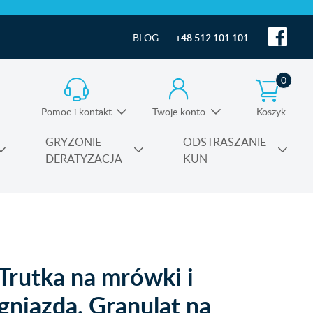
BLOG
+48 512 101 101
0
Pomoc i kontakt
Twoje konto
Koszyk
Informacja o produktach i pomoc techniczna
GRYZONIE
ODSTRASZANIE
DERATYZACJA
KUN
Substancje czynne środków owadobójczych
Trutka na mrówki i
gniazda. Granulat na