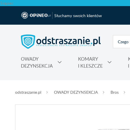
Skąpiec
Słuchamy swoich klientów
OWADY
KOMARY
DEZYNSEKCJA
I KLESZCZE
Polecane produkty na krety i nornice No Pest®
Atrapy, makiety odstraszające, sztuczne ptaki
Na komary do kontaktu, świeczki, spiral
Nawozy do rododendronów, ho
Najmocniejsza trutka na szczury Max
odstraszanie.pl
OWADY DEZYNSEKCJA
Bros