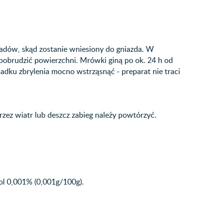
adów, skąd zostanie wniesiony do gniazda. W
pobrudzić powierzchni. Mrówki giną po ok. 24 h od
dku zbrylenia mocno wstrząsnąć - preparat nie traci
rzez wiatr lub deszcz zabieg należy powtórzyć.
ol 0,001% (0,001g/100g).