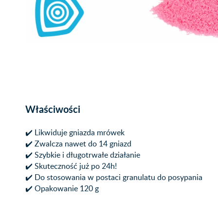
Właściwości
✔️ Likwiduje gniazda mrówek
✔️ Zwalcza nawet do 14 gniazd
✔️ Szybkie i długotrwałe działanie
✔️ Skuteczność już po 24h!
✔️ Do stosowania w postaci granulatu do posypania
✔️ Opakowanie 120 g