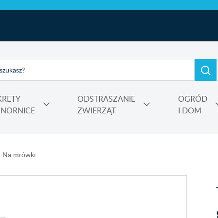
KRETY
ODSTRASZANIE
OGRÓD
I NORNICE
ZWIERZĄT
I DOM
e, kadzidełka
rtensji i wrzosów
 Power
Nośniki, adiuwanty, utrwalacze oprysku, środki do zamgławiania
Na mrówki