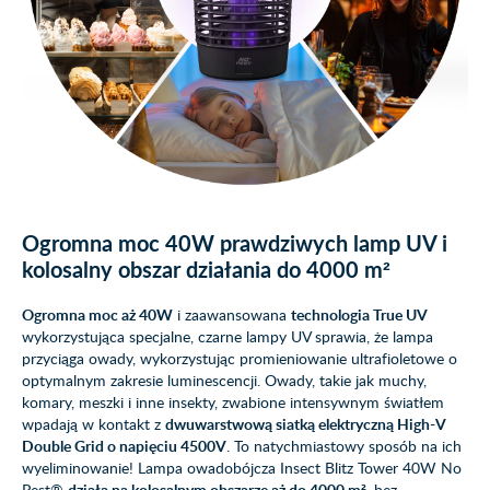
Ogromna moc 40W prawdziwych lamp UV i
kolosalny obszar działania do 4000 m²
Ogromna moc aż 40W
i zaawansowana
technologia True UV
wykorzystująca specjalne, czarne lampy UV sprawia, że lampa
przyciąga owady, wykorzystując promieniowanie ultrafioletowe o
optymalnym zakresie luminescencji. Owady, takie jak muchy,
komary, meszki i inne insekty, zwabione intensywnym światłem
wpadają w kontakt z
dwuwarstwową siatką elektryczną High-V
Double Grid o napięciu 4500V
. To natychmiastowy sposób na ich
wyeliminowanie! Lampa owadobójcza Insect Blitz Tower 40W No
Pest®
działa na kolosalnym obszarze aż do 4000 m²
, bez