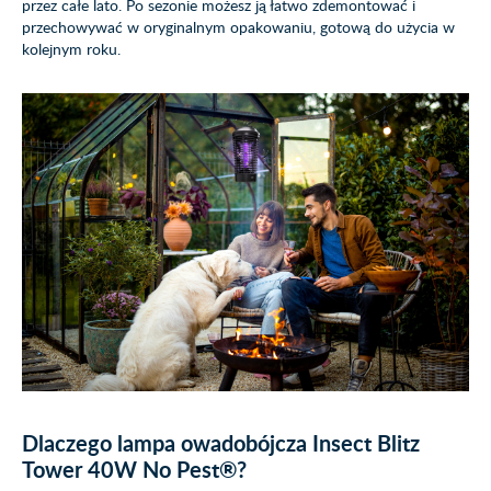
przez całe lato. Po sezonie możesz ją łatwo zdemontować i
przechowywać w oryginalnym opakowaniu, gotową do użycia w
kolejnym roku.
Dlaczego lampa owadobójcza Insect Blitz
Tower 40W No Pest®?