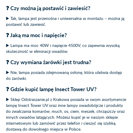
❓ Czy można ją postawić i zawiesić?
▶️ Tak, lampa jest przenośna i uniwersalna w montażu – można ją
postawić lub zawiesić.
❓ Jaką ma moc i napięcie?
▶️ Lampa ma moc 40W i napięcie 4500V, co zapewnia wysoką
skuteczność w eliminacji owadów.
❓ Czy wymiana żarówki jest trudna?
▶️ Nie, lampa posiada zdejmowaną osłonę, która ułatwia dostęp
do żarówki.
❓ Gdzie kupić lampę Insect Tower UV?
▶️ Sklep Odstraszanie.pl z Krakowa posiada w swym asortymencie
lampę Insect Tower UV oraz inne lampy owadobójcze i produkty
do zwalczania komarów, much, os, ciem, meszek, chrząszczy oraz
innych owadów latających. Możesz kupić je w naszym sklepie
internetowym lub zamówić przez telefon i cieszyć się szybką
dostawą do dowolnego miejsca w Polsce.