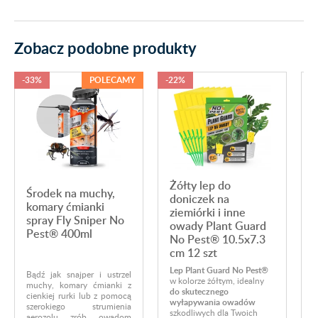
Zobacz podobne produkty
-33%
POLECAMY
-22%
Żółty lep do
Środek na muchy,
doniczek na
komary ćmianki
ziemiórki i inne
spray Fly Sniper No
owady Plant Guard
Pest® 400ml
No Pest® 10.5x7.3
cm 12 szt
Lep Plant Guard No Pest®
Bądź jak snajper i ustrzel
w kolorze żółtym, idealny
W
muchy, komary ćmianki z
do skutecznego
-
cienkiej rurki lub z pomocą
wyłapywania owadów
k
szerokiego strumienia
szkodliwych dla Twoich
m
aerozolu zrób owadom