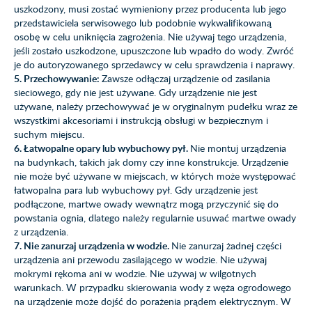
uszkodzony, musi zostać wymieniony przez producenta lub jego
przedstawiciela serwisowego lub podobnie wykwalifikowaną
osobę w celu uniknięcia zagrożenia. Nie używaj tego urządzenia,
jeśli zostało uszkodzone, upuszczone lub wpadło do wody. Zwróć
je do autoryzowanego sprzedawcy w celu sprawdzenia i naprawy.
5. Przechowywanie:
Zawsze odłączaj urządzenie od zasilania
sieciowego, gdy nie jest używane. Gdy urządzenie nie jest
używane, należy przechowywać je w oryginalnym pudełku wraz ze
wszystkimi akcesoriami i instrukcją obsługi w bezpiecznym i
suchym miejscu.
6. Łatwopalne opary lub wybuchowy pył.
Nie montuj urządzenia
na budynkach, takich jak domy czy inne konstrukcje. Urządzenie
nie może być używane w miejscach, w których może występować
łatwopalna para lub wybuchowy pył. Gdy urządzenie jest
podłączone, martwe owady wewnątrz mogą przyczynić się do
powstania ognia, dlatego należy regularnie usuwać martwe owady
z urządzenia.
7. Nie zanurzaj urządzenia w wodzie.
Nie zanurzaj żadnej części
urządzenia ani przewodu zasilającego w wodzie. Nie używaj
mokrymi rękoma ani w wodzie. Nie używaj w wilgotnych
warunkach. W przypadku skierowania wody z węża ogrodowego
na urządzenie może dojść do porażenia prądem elektrycznym. W