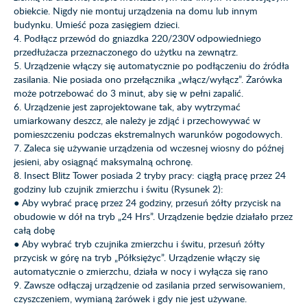
obiekcie. Nigdy nie montuj urządzenia na domu lub innym
budynku. Umieść poza zasięgiem dzieci.
4. Podłącz przewód do gniazdka 220/230V odpowiedniego
przedłużacza przeznaczonego do użytku na zewnątrz.
5. Urządzenie włączy się automatycznie po podłączeniu do źródła
zasilania. Nie posiada ono przełącznika „włącz/wyłącz”. Żarówka
może potrzebować do 3 minut, aby się w pełni zapalić.
6. Urządzenie jest zaprojektowane tak, aby wytrzymać
umiarkowany deszcz, ale należy je zdjąć i przechowywać w
pomieszczeniu podczas ekstremalnych warunków pogodowych.
7. Zaleca się używanie urządzenia od wczesnej wiosny do późnej
jesieni, aby osiągnąć maksymalną ochronę.
8. Insect Blitz Tower posiada 2 tryby pracy: ciągłą pracę przez 24
godziny lub czujnik zmierzchu i świtu (Rysunek 2):
● Aby wybrać pracę przez 24 godziny, przesuń żółty przycisk na
obudowie w dół na tryb „24 Hrs”. Urządzenie będzie działało przez
całą dobę
● Aby wybrać tryb czujnika zmierzchu i świtu, przesuń żółty
przycisk w górę na tryb „Półksiężyc”. Urządzenie włączy się
automatycznie o zmierzchu, działa w nocy i wyłącza się rano
9. Zawsze odłączaj urządzenie od zasilania przed serwisowaniem,
czyszczeniem, wymianą żarówek i gdy nie jest używane.