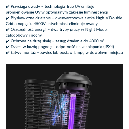
✔️ Przyciąga owady – technologia True UV emituje
promieniowanie UV w optymalnym zakresie luminescencji
✔️ Błyskawiczne działanie – dwuwarstwowa siatka High-V Double
Grid o napięciu 4500V natychmiast eliminuje owady
✔️ Oszczędność energii – dwa tryby pracy w Night Mode:
całodobowy i nocny
✔️ Ochrona na dużą skalę – zasięg działania do 4000 m²
✔️ Działa w każdą pogodę – odporność na zachlapania (IPX4)
✔️ Łatwy montaż – zawieś lub postaw lampę w dowolnym miejscu