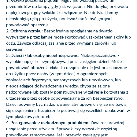
1. Ryzyko porażenia prądem:
Nigdy nie wkładaj palców ani
przedmiotów do lampy, gdy jest włączona. Nie dotykaj przewodu
napięciowego, gdy światło jest włączone. Nie dotykaj lampy
nieosłoniętą ręką po użyciu, ponieważ może być gorąca i
powodować oparzenia.
2. Ochrona wzroku:
Bezpośrednie spoglądanie na światło
wytwarzane przez lampę może skutkować uszkodzeniem skóry lub
oczu. Zawsze odłączaj zasilanie przed wymianą żarówki lub
serwisem.
3. Dzieci i/lub osoby niepełnosprawne:
Niebezpieczeństwo -
wysokie napięcie. Trzymaj/używaj poza zasięgiem dzieci. Może
powodować obrażenia ciała. To urządzenie nie jest przeznaczone
do użytku przez osoby (w tym dzieci) o ograniczonych
zdolnościach fizycznych, sensorycznych lub umysłowych, lub
nieposiadające doświadczenia i wiedzy, chyba że są one
nadzorowane lub zostały poinstruowane w zakresie korzystania z
urządzenia przez osobę odpowiedzialną za ich bezpieczeństwo.
Dzieci powinny być nadzorowane, aby upewnić się, że nie bawią
się urządzeniem. Bezpiecznie pozbywaj się wszelkich opakowań, w
tym plastikowych toreb.
4. Postępowanie z uszkodzonym produktem:
Zawsze sprawdzaj
urządzenie przed użyciem. Sprawdź, czy wszystkie części są
prawidłowo zamocowane. Jeśli przewód zasilający jest