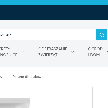
KRETY
ODSTRASZANIE
OGRÓD
I NORNICE
ZWIERZĄT
I DOM
e, kadzidełka
rtensji i wrzosów
 Power
Nośniki, adiuwanty, utrwalacze oprysku, środki do zamgławiania
ów
Pokarm dla ptaków