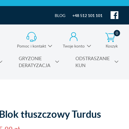
BLOG
+48 512 101 101
0
Pomoc i kontakt
Twoje konto
Koszyk
Informacja o produktach i pomoc techniczna
GRYZONIE
ODSTRASZANIE
DERATYZACJA
KUN
Substancje czynne środków owadobójczych
Blok tłuszczowy Turdus