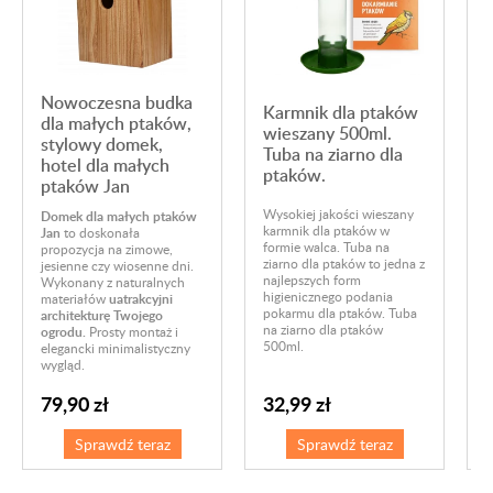
Nowoczesna budka
Karmnik dla ptaków
dla małych ptaków,
wieszany 500ml.
stylowy domek,
Tuba na ziarno dla
hotel dla małych
ptaków.
ptaków Jan
Wysokiej jakości wieszany
P
Domek dla małych ptaków
karmnik dla ptaków w
p
Jan
to doskonała
formie walca. Tuba na
c
propozycja na zimowe,
ziarno dla ptaków to jedna z
N
jesienne czy wiosenne dni.
najlepszych form
p
Wykonany z naturalnych
higienicznego podania
w
materiałów
uatrakcyjni
pokarmu dla ptaków. Tuba
d
architekturę Twojego
na ziarno dla ptaków
P
ogrodu.
Prosty montaż i
500ml.
p
elegancki minimalistyczny
wygląd.
79,90 zł
32,99 zł
Sprawdź teraz
Sprawdź teraz