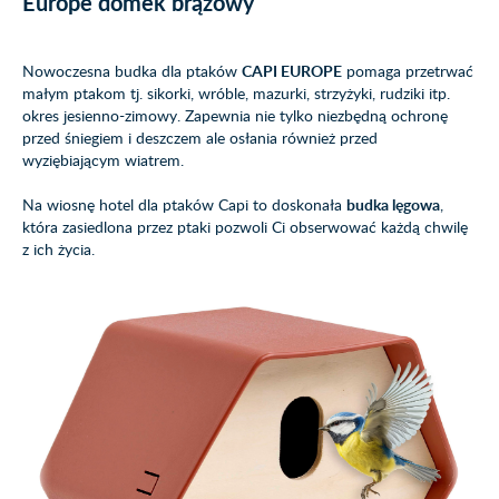
Europe domek brązowy
Nowoczesna budka dla ptaków
CAPI EUROPE
pomaga przetrwać
małym ptakom tj. sikorki, wróble, mazurki, strzyżyki, rudziki itp.
okres jesienno-zimowy. Zapewnia nie tylko niezbędną ochronę
przed śniegiem i deszczem ale osłania również przed
wyziębiającym wiatrem.
Na wiosnę hotel dla ptaków Capi to doskonała
budka lęgowa
,
która zasiedlona przez ptaki pozwoli Ci obserwować każdą chwilę
z ich życia.