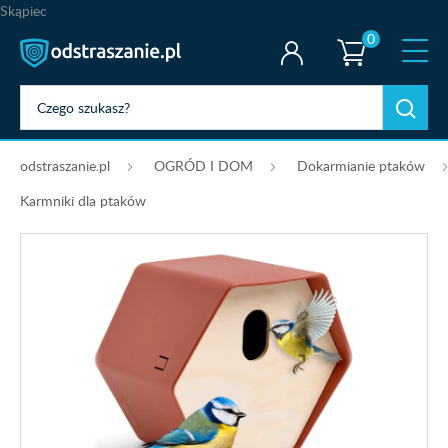
Skąpiec
0
odstraszanie.pl
OGRÓD I DOM
Dokarmianie ptaków
Karmniki dla ptaków