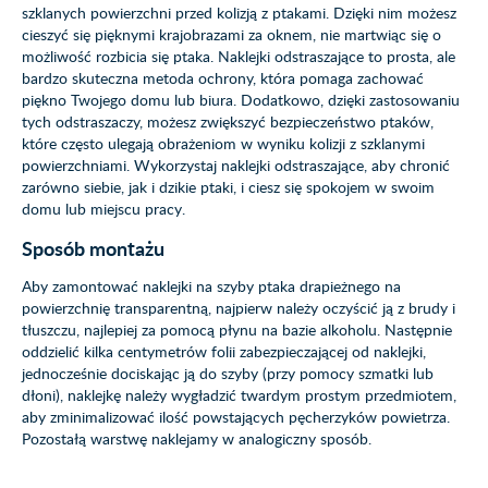
szklanych powierzchni przed kolizją z ptakami. Dzięki nim możesz
cieszyć się pięknymi krajobrazami za oknem, nie martwiąc się o
możliwość rozbicia się ptaka. Naklejki odstraszające to prosta, ale
bardzo skuteczna metoda ochrony, która pomaga zachować
piękno Twojego domu lub biura. Dodatkowo, dzięki zastosowaniu
tych odstraszaczy, możesz zwiększyć bezpieczeństwo ptaków,
które często ulegają obrażeniom w wyniku kolizji z szklanymi
powierzchniami. Wykorzystaj naklejki odstraszające, aby chronić
zarówno siebie, jak i dzikie ptaki, i ciesz się spokojem w swoim
domu lub miejscu pracy.
Sposób montażu
Aby zamontować naklejki na szyby ptaka drapieżnego na
powierzchnię transparentną, najpierw należy oczyścić ją z brudy i
tłuszczu, najlepiej za pomocą płynu na bazie alkoholu. Następnie
oddzielić kilka centymetrów folii zabezpieczającej od naklejki,
jednocześnie dociskając ją do szyby (przy pomocy szmatki lub
dłoni), naklejkę należy wygładzić twardym prostym przedmiotem,
aby zminimalizować ilość powstających pęcherzyków powietrza.
Pozostałą warstwę naklejamy w analogiczny sposób.