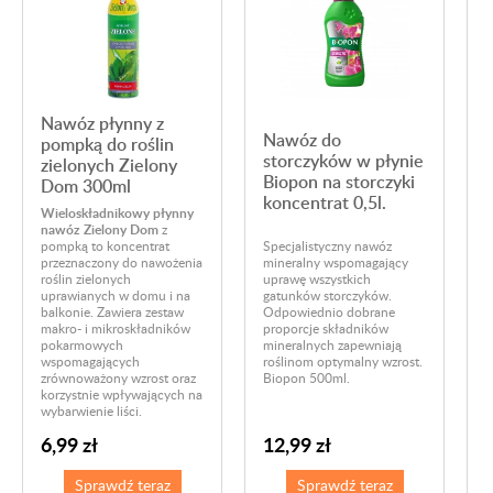
Nawóz płynny z
Nawóz do
pompką do roślin
storczyków w płynie
zielonych Zielony
Biopon na storczyki
Dom 300ml
koncentrat 0,5l.
M
Wieloskładnikowy płynny
Z
nawóz Zielony Dom
z
o
pompką to koncentrat
Specjalistyczny nawóz
g
przeznaczony do nawożenia
mineralny wspomagający
p
roślin zielonych
uprawę wszystkich
k
uprawianych w domu i na
gatunków storczyków.
s
balkonie. Zawiera zestaw
Odpowiednio dobrane
m
makro- i mikroskładników
proporcje składników
a
pokarmowych
mineralnych zapewniają
n
wspomagających
roślinom optymalny wzrost.
ź
zrównoważony wzrost oraz
Biopon 500ml.
p
korzystnie wpływających na
wybarwienie liści.
6,99 zł
12,99 zł
Sprawdź teraz
Sprawdź teraz