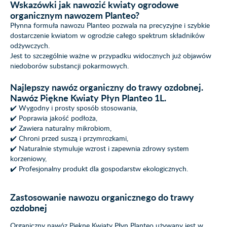
Wskazówki jak nawozić kwiaty ogrodowe
organicznym nawozem Planteo?
Płynna formuła nawozu Planteo pozwala na precyzyjne i szybkie
dostarczenie kwiatom w ogrodzie całego spektrum składników
odżywczych.
Jest to szczególnie ważne w przypadku widocznych już objawów
niedoborów substancji pokarmowych.
Najlepszy nawóz organiczny do trawy ozdobnej.
Nawóz Piękne Kwiaty Płyn Planteo 1L.
✔️ Wygodny i prosty sposób stosowania,
✔️ Poprawia jakość podłoża,
✔️ Zawiera naturalny mikrobiom,
✔️ Chroni przed suszą i przymrozkami,
✔️ Naturalnie stymuluje wzrost i zapewnia zdrowy system
korzeniowy,
✔️ Profesjonalny produkt dla gospodarstw ekologicznych.
Zastosowanie nawozu organicznego do trawy
ozdobnej
Organiczny nawóz Piękne Kwiaty Płyn Planteo używany jest w