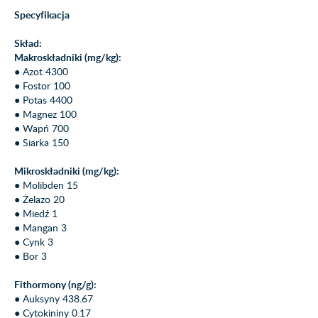
Specyfikacja
Skład:
Makroskładniki (mg/kg):
● Azot 4300
● Fostor 100
● Potas 4400
● Magnez 100
● Wapń 700
● Siarka 150
Mikroskładniki (mg/kg):
● Molibden 15
● Żelazo 20
● Miedź 1
● Mangan 3
● Cynk 3
● Bor 3
Fithormony (ng/g):
● Auksyny 438.67
● Cytokininy 0.17