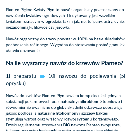
Planteo Piękne Kwiaty Płyn to nawóz organiczny przeznaczony do
nawożenia kwiatów ogrodowych. Dedykowany jest wszelkim
kwiatom rosnącym w ogrodzie, takim jak, np. tulipany, astry, cynie,
niezapominajki, liliowce czy jeżówki.
Nawóz organiczny do trawy powstał w 100% na bazie składników
pochodzenia roślinnego. Wygodna do stosowania postać granulek
ułatwia dozowanie.
Na ile wystarczy nawóz do krzewów Planteo?
1l preparatu
10l nawozu do podlewania (5l
oprysku)
Nawóz do kwiatów Planteo Płyn zawiera kompleks niezbędnych
substancji pokarmowych oraz
naturalny mikrobiom
. Stopniowo i
równomiernie uwalniane do gleby składniki odżywcze poprawiają
jakość podłoża, a
naturalne fitohormony i szczepy bakterii
stymulują wzrost oraz właściwy rozwój systemu korzeniowego.
Dzieki regularnemu stosowaniu
BIO
nawozu Planteo twoje róże,
tulipany, czy astry
będą szybko rosły
, a zawarte w jego składzie