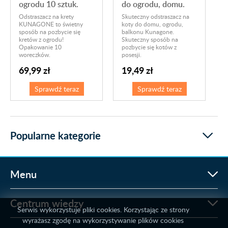
ogrodu 10 sztuk.
do ogrodu, domu.
Odstraszacz na krety
Skuteczny odstraszacz na
KUNAGONE to świetny
koty do domu, ogrodu,
sposób na pozbycie się
balkonu Kunagone.
kretów z ogrodu!
Skuteczny sposób na
Opakowanie 10
pozbycie się kotów z
woreczków.
posesji.
69,99 zł
19,49 zł
Sprawdź teraz
Sprawdź teraz
Popularne kategorie
Menu
Centrum wiedzy
Serwis wykorzystuje pliki cookies. Korzystając ze strony
wyrażasz zgodę na wykorzystywanie plików cookies