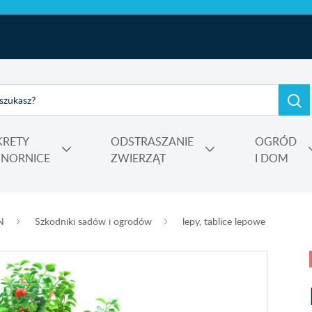
KRETY
ODSTRASZANIE
OGRÓD
I NORNICE
ZWIERZĄT
I DOM
e, kadzidełka
rtensji i wrzosów
 Power
Nośniki, adiuwanty, utrwalacze oprysku, środki do zamgławiania
N
Szkodniki sadów i ogrodów
lepy, tablice lepowe