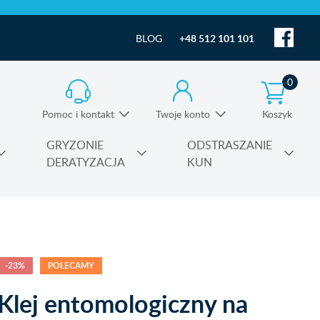
BLOG
+48 512 101 101
0
Pomoc i kontakt
Twoje konto
Koszyk
Informacja o produktach i pomoc techniczna
GRYZONIE
ODSTRASZANIE
DERATYZACJA
KUN
Substancje czynne środków owadobójczych
-23%
POLECAMY
Klej entomologiczny na