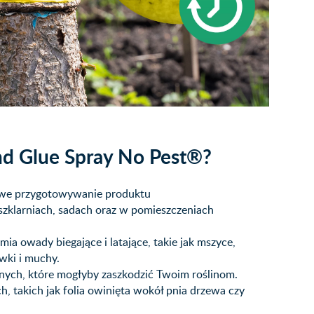
nd Glue Spray No Pest®?
kowe przygotowywanie produktu
szklarniach, sadach oraz w pomieszczeniach
mia owady biegające i latające, takie jak mszyce,
ówki i muchy.
cznych, które mogłyby zaszkodzić Twoim roślinom.
h, takich jak folia owinięta wokół pnia drzewa czy