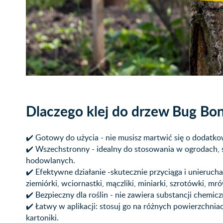
Dlaczego klej do drzew Bug Bo
✔️ Gotowy do użycia - nie musisz martwić się o dodat
✔️ Wszechstronny - idealny do stosowania w ogrodach, 
hodowlanych.
✔️ Efektywne działanie -skutecznie przyciąga i unierucha
ziemiórki, wciornastki, mączliki, miniarki, szrotówki, mr
✔️ Bezpieczny dla roślin - nie zawiera substancji chemi
✔️ Łatwy w aplikacji: stosuj go na różnych powierzchniac
kartoniki.