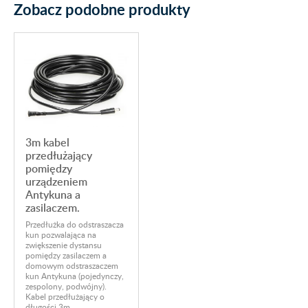
Zobacz podobne produkty
3m kabel
przedłużający
pomiędzy
urządzeniem
Antykuna a
zasilaczem.
Przedłużka do odstraszacza
kun pozwalająca na
zwiększenie dystansu
pomiędzy zasilaczem a
domowym odstraszaczem
kun Antykuna (pojedynczy,
zespolony, podwójny).
Kabel przedłużający o
długości 3m.