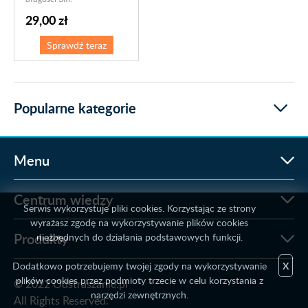
29,00 zł
Sprawdź teraz
Popularne kategorie
Menu
Centrum wiedzy
Serwis wykorzystuje pliki cookies. Korzystając ze strony
wyrażasz zgodę na wykorzystywanie plików cookies
Produkty
niezbędnych do działania podstawowych funkcji.
Dodatkowo potrzebujemy twojej zgody na wykorzystywanie
X
plików cookies przez podmioty trzecie w celu korzystania z
© 2022 Odstraszanie.pl
narzędzi zewnętrznych.
All Rights Reserved.