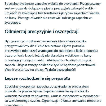
Specjalny dyspenser zapachu wabika do żywołapki. Przygotowany
zestaw pozwala dołączoną pipeta precyzyjnie zakroplić wabik i
umieścić w żywołapce bez brudzenia rąk rybim zapachem wabika
na kuny. Pomaga również nie zostawić ludzkiego zapachu w
żywołapce.
Odmierzaj precyzyjnie i oszczędzaj!
By ograniczyć możliwość rozlewania i trwonienia wabika
przygotowaliśmy dla Ciebie ten zestaw. Pipeta pozwala
precyzyjnie odmierzyć wymaganą do zakroplenia ilość
preparatu
bez uronienia kropli. Już się nie ubrudzisz wabikiem na kuny
posiadającym często bardzo intensywny, i trudny do zmycia
zapach. Użyjesz zanęty dokładnie tyle ile będziesz potrzebował.
Wabik wystarczy na dłużej.
To duża oszczędność!
Lepsze rozchodzenie się preparatu
Specjalny dyespenser zapachu po zakropleniu preparatem
pozwala na jeszcze lepsze rozprzestrzenianie się środka do
wabienia zwierząt w powietrzu. Umieść dyspensery w żywołapce -
są wielokrotnego użytku. Ograniczają również zmywanie preparatu
przez deszcz.