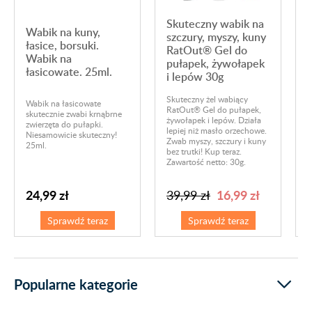
Skuteczny wabik na
Wabik na kuny,
szczury, myszy, kuny
łasice, borsuki.
RatOut® Gel do
Wabik na
pułapek, żywołapek
łasicowate. 25ml.
i lepów 30g
ł
Skuteczny żel wabiący
S
Wabik na łasicowate
RatOut® Gel do pułapek,
k
skutecznie zwabi krnąbrne
żywołapek i lepów. Działa
f
zwierzęta do pułapki.
lepiej niż masło orzechowe.
w
Niesamowicie skuteczny!
Zwab myszy, szczury i kuny
s
25ml.
bez trutki! Kup teraz.
n
Zawartość netto: 30g.
s
c
24,99 zł
16,99 zł
39,99 zł
Sprawdź teraz
Sprawdź teraz
Popularne kategorie