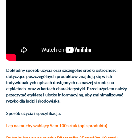
Dokładny sposób użycia oraz szczególne środki ostrożności
dotyczące
poszczególnych produktów
znajdują się w ich
indywidualnych opisach dostępnych na naszej stronie, na
etykietach oraz w kartach charakterystyki.
Przed użyciem należy
przeczytać etykietę i ulotkę informacyjną, aby zminimalizować
ryzyko dla ludzi i środowiska.
Sposób użycia i specyfikacja:
Lep na muchy wabiący 5cm 100 sztuk (opis produktu)
Pułapka lepowa na muchy Effect rolka 25cmx10m
10 sztuk