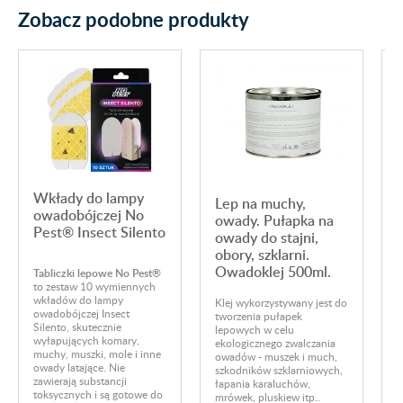
Zobacz podobne produkty
Wkłady do lampy
Lep na muchy,
owadobójczej No
owady. Pułapka na
Pest® Insect Silento
owady do stajni,
obory, szklarni.
Owadoklej 500ml.
Tabliczki lepowe No Pest®
to zestaw 10 wymiennych
wkładów do lampy
Klej wykorzystywany jest do
S
owadobójczej Insect
tworzenia pułapek
f
Silento, skutecznie
lepowych w celu
s
wyłapujących komary,
ekologicznego zwalczania
d
muchy, muszki, mole i inne
owadów - muszek i much,
g
owady latające. Nie
szkodników szklarniowych,
m
zawierają substancji
łapania karaluchów,
s
toksycznych i są gotowe do
mrówek, pluskiew itp..
s