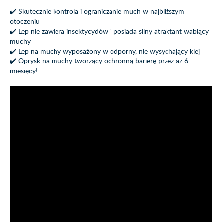
✔️ Skutecznie kontrola i ograniczanie much w najbliższym
otoczeniu
✔️ Lep nie zawiera insektycydów i posiada silny atraktant wabiący
muchy
✔️ Lep na muchy wyposażony w odporny, nie wysychający klej
✔️ Oprysk na muchy tworzący ochronną barierę przez aż 6
miesięcy!