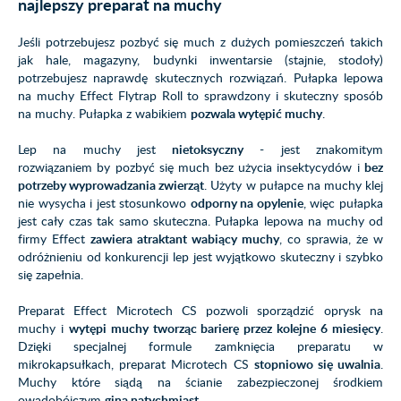
najlepszy preparat na muchy
Jeśli potrzebujesz pozbyć się much z dużych pomieszczeń takich
jak hale, magazyny, budynki inwentarsie (stajnie, stodoły)
potrzebujesz naprawdę skutecznych rozwiązań. Pułapka lepowa
na muchy Effect Flytrap Roll to sprawdzony i skuteczny sposób
na muchy. Pułapka z wabikiem
pozwala wytępić muchy
.
Lep na muchy jest
nietoksyczny
- jest znakomitym
rozwiązaniem by pozbyć się much bez użycia insektycydów i
bez
potrzeby wyprowadzania zwierząt
. Użyty w pułapce na muchy klej
nie wysycha i jest stosunkowo
odporny na opylenie
, więc pułapka
jest cały czas tak samo skuteczna. Pułapka lepowa na muchy od
firmy Effect
zawiera atraktant wabiący muchy
, co sprawia, że w
odróżnieniu od konkurencji lep jest wyjątkowo skuteczny i szybko
się zapełnia.
Preparat Effect Microtech CS pozwoli sporządzić oprysk na
muchy i
wytępi muchy tworząc barierę przez kolejne 6 miesięcy
.
Dzięki specjalnej formule zamknięcia preparatu w
mikrokapsułkach, preparat Microtech CS
stopniowo się uwalnia
.
Muchy które siądą na ścianie zabezpieczonej środkiem
owadobójczym
giną natychmiast
.