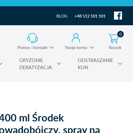
BLOG
+48 512 101 101
0
Pomoc i kontakt
Twoje konto
Koszyk
Informacja o produktach i pomoc techniczna
GRYZONIE
ODSTRASZANIE
DERATYZACJA
KUN
Substancje czynne środków owadobójczych
400 ml Środek
owadobójczy, spray na