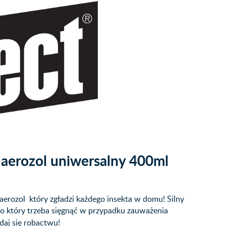
aerozol uniwersalny 400ml
erozol który zgładzi każdego insekta w domu! Silny
po który trzeba sięgnąć w przypadku zauważenia
 daj się robactwu!