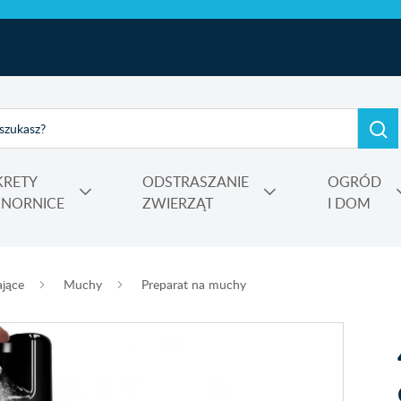
KRETY
ODSTRASZANIE
OGRÓD
I NORNICE
ZWIERZĄT
I DOM
e, kadzidełka
rtensji i wrzosów
 Power
Nośniki, adiuwanty, utrwalacze oprysku, środki do zamgławiania
ające
Muchy
Preparat na muchy