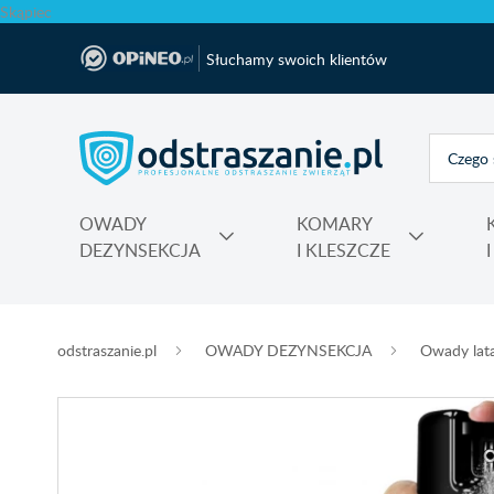
Skąpiec
Słuchamy swoich klientów
OWADY
KOMARY
DEZYNSEKCJA
I KLESZCZE
Polecane produkty na krety i nornice No Pest®
Atrapy, makiety odstraszające, sztuczne ptaki
Na komary do kontaktu, świeczki, spiral
Nawozy do rododendronów, ho
Najmocniejsza trutka na szczury Max
odstraszanie.pl
OWADY DEZYNSEKCJA
Owady lat