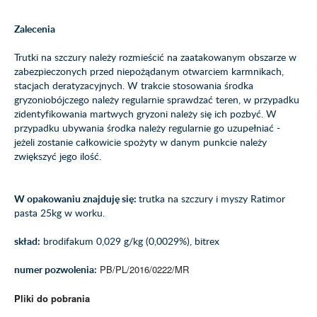
Zalecenia
Trutki na szczury należy rozmieścić na zaatakowanym obszarze w
zabezpieczonych przed niepożądanym otwarciem karmnikach,
stacjach deratyzacyjnych. W trakcie stosowania środka
gryzoniobójczego należy regularnie sprawdzać teren, w przypadku
zidentyfikowania martwych gryzoni należy się ich pozbyć. W
przypadku ubywania środka należy regularnie go uzupełniać -
jeżeli zostanie całkowicie spożyty w danym punkcie należy
zwiększyć jego ilość.
W opakowaniu znajduję się:
trutka na szczury i myszy Ratimor
pasta 25kg w worku.
skład:
brodifakum 0,029 g/kg (0,0029%), bitrex
numer pozwolenia:
PB/PL/2016/0222/MR
Pliki do pobrania