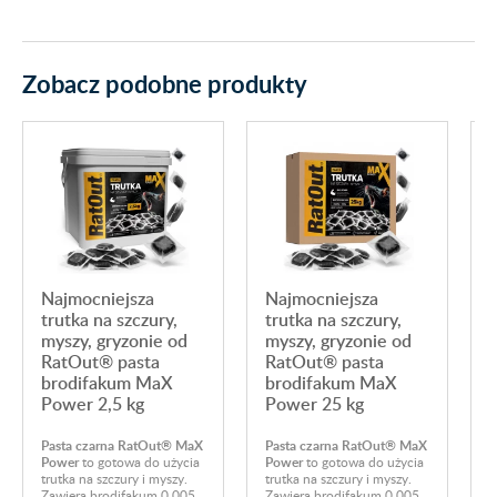
Zobacz podobne produkty
T
Najmocniejsza
Najmocniejsza
trutka na szczury,
trutka na szczury,
myszy, gryzonie od
myszy, gryzonie od
RatOut® pasta
RatOut® pasta
brodifakum MaX
brodifakum MaX
Power 2,5 kg
Power 25 kg
C
Pasta czarna RatOut® MaX
Pasta czarna RatOut® MaX
j
Power
to gotowa do użycia
Power
to gotowa do użycia
g
trutka na szczury i myszy.
trutka na szczury i myszy.
s
Zawiera brodifakum 0,005
Zawiera brodifakum 0,005
b