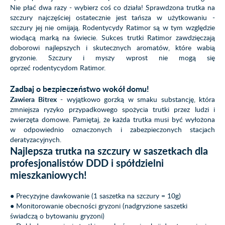
Nie płać dwa razy - wybierz coś co działa! Sprawdzona trutka na
szczury najczęściej ostatecznie jest tańsza w użytkowaniu -
szczury jej nie omijają. Rodentycydy Ratimor są w tym względzie
wiodącą marką na świecie. Sukces trutki Ratimor zawdzięczają
doborowi najlepszych i skutecznych aromatów, które wabią
gryzonie. Szczury i myszy wprost nie mogą się
oprzeć rodentycydom Ratimor.
Zadbaj o bezpieczeństwo wokół domu!
Zawiera Bitrex
- wyjątkowo gorzką w smaku substancję, która
zmniejsza ryzyko przypadkowego spożycia trutki przez ludzi i
zwierzęta domowe. Pamiętaj, że każda trutka musi być wyłożona
w odpowiednio oznaczonych i zabezpieczonych stacjach
deratyzacyjnych.
Najlepsza trutka na szczury w saszetkach dla
profesjonalistów DDD i spółdzielni
mieszkaniowych!
● Precyzyjne dawkowanie (1 saszetka na szczury = 10g)
● Monitorowanie obecności gryzoni (nadgryzione saszetki
świadczą o bytowaniu gryzoni)