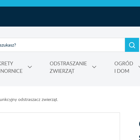
KRETY
ODSTRASZANIE
OGRÓD
I NORNICE
ZWIERZĄT
I DOM
e, kadzidełka
rtensji i wrzosów
 Power
Nośniki, adiuwanty, utrwalacze oprysku, środki do zamgławiania
unkcyjny odstraszacz zwierząt.