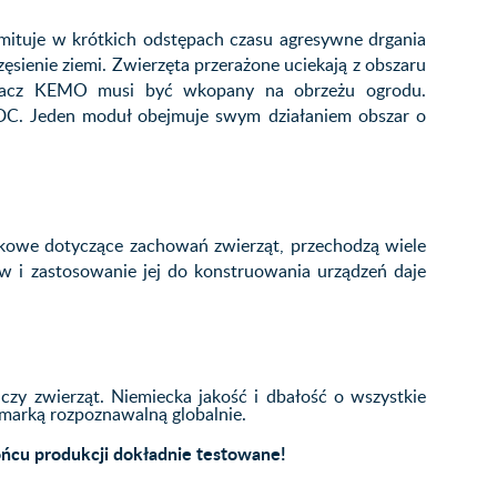
tuje w krótkich odstępach czasu agresywne drgania
zęsienie ziemi. Zwierzęta przerażone uciekają z obszaru
aszacz KEMO musi być wkopany na obrzeżu ogrodu.
 DC. Jeden moduł obejmuje swym działaniem obszar o
kowe dotyczące zachowań zwierząt, przechodzą wiele
w i zastosowanie jej do konstruowania urządzeń daje
zy zwierząt. Niemiecka jakość i dbałość o wszystkie
 marką rozpoznawalną globalnie.
końcu produkcji dokładnie testowane!