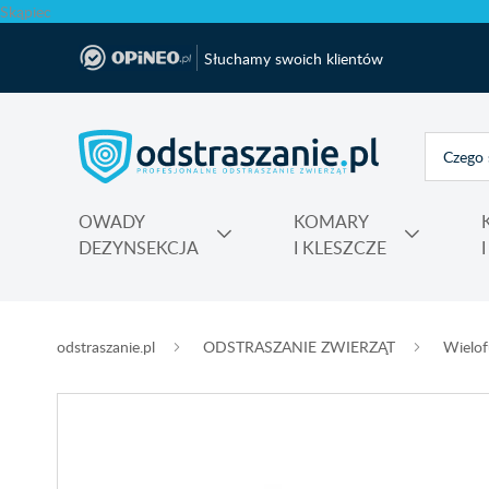
Skąpiec
Słuchamy swoich klientów
OWADY
KOMARY
DEZYNSEKCJA
I KLESZCZE
Polecane produkty na krety i nornice No Pest®
Atrapy, makiety odstraszające, sztuczne ptaki
Na komary do kontaktu, świeczki, spiral
Nawozy do rododendronów, ho
Najmocniejsza trutka na szczury Max
odstraszanie.pl
ODSTRASZANIE ZWIERZĄT
Wielof