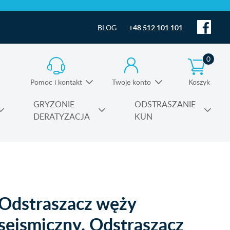
BLOG
+48 512 101 101
0
Pomoc i kontakt
Twoje konto
Koszyk
Informacja o produktach i pomoc techniczna
GRYZONIE
ODSTRASZANIE
DERATYZACJA
KUN
Substancje czynne środków owadobójczych
Odstraszacz węży
sejsmiczny. Odstraszacz