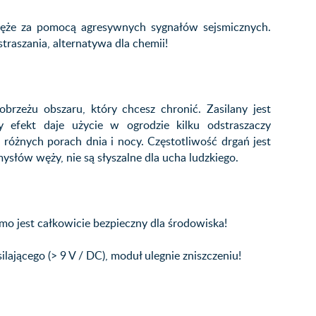
węże za pomocą agresywnych sygnałów sejsmicznych.
raszania, alternatywa dla chemii!
rzeżu obszaru, który chcesz chronić. Zasilany jest
efekt daje użycie w ogrodzie kilku odstraszaczy
różnych porach dnia i nocy. Częstotliwość drgań jest
słów węży, nie są słyszalne dla ucha ludzkiego.
o jest całkowicie bezpieczny dla środowiska!
lającego (> 9 V / DC), moduł ulegnie zniszczeniu!