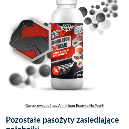
Oprysk owadobójczy Annihilator Extreme No Pest®
Pozostałe pasożyty zasiedlające
gołębniki