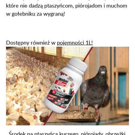
które nie dadzą ptaszyńcom, piórojadom i muchom
w gołebniku za wygraną!
Dostępny również w
pojemności 1L!
Środek na ptaszyńca kurzego, piórojady, obrzeżki,