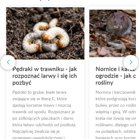
ak
Nornice i karczowniki w
Komar tygrys
ch
ogrodzie - jak chronić
czy musimy 
rośliny
Komar tygrysi to
inwazyjny, który
Nornice i karczowniki to gryzonie,
czarno-białych p
które podgryzają korzenie, cebule i
aktywności w dzi
bulwy, przez co rośliny nagle
budzi nie samo uk
je
więdną i giną. W odróżnieniu od
że może przenosi
,
kreta nie żywią się owadami, lecz
Polsce pojawiają 
a.
roślinami, dlatego ochrona polega
doniesienia o jeg
na pułapkach, odstraszaczach i
ochrona przed ni
barierach przy korzeniach. Poniżej