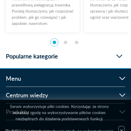
jak przed zwykły
a.
tłumaczymy, jak rozpoznać
Poniżej tłumaczy
nać
sprawcę i jak skutecznie chronić
rozpoznać i jak si
ogród oraz warzywnik.
Popularne kategorie
Menu
Centrum wiedzy
Serwis wykorzystuje pliki cookies. Korzystając ze strony
Produkty
wyrażasz zgodę na wykorzystywanie plików cookies
niezbędnych do działania podstawowych funkcji.
Dodatkowo potrzebujemy twojej zgody na wykorzystywanie
X